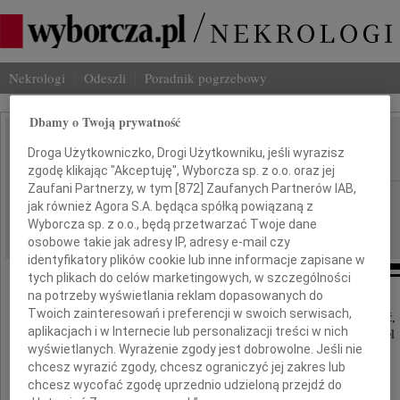
Nekrologi
Odeszli
Poradnik pogrzebowy
Dbamy o Twoją prywatność
Andrzej Zarębski
Droga Użytkowniczko, Drogi Użytkowniku, jeśli wyrazisz
IMIĘ I NAZWISKO:
zgodę klikając "Akceptuję", Wyborcza sp. z o.o. oraz jej
Zaufani Partnerzy, w tym [
872
] Zaufanych Partnerów IAB,
Gdańsk
REGION:
jak również Agora S.A. będąca spółką powiązaną z
24.03.2023
Wyborcza sp. z o.o., będą przetwarzać Twoje dane
DATA EMISJI:
osobowe takie jak adresy IP, adresy e-mail czy
identyfikatory plików cookie lub inne informacje zapisane w
tych plikach do celów marketingowych, w szczególności
na potrzeby wyświetlania reklam dopasowanych do
Twoich zainteresowań i preferencji w swoich serwisach,
Z głębokim smutkiem przyjęliśmy wiadomość,
aplikacjach i w Internecie lub personalizacji treści w nich
że 22 marca 2023 roku odszedł nasz Przyjaciel
wyświetlanych. Wyrażenie zgody jest dobrowolne. Jeśli nie
chcesz wyrazić zgody, chcesz ograniczyć jej zakres lub
chcesz wycofać zgodę uprzednio udzieloną przejdź do