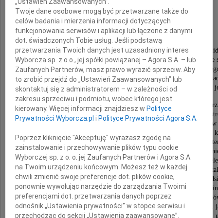
„Ustawień Zaawansowanych”.
Twoje dane osobowe mogą być przetwarzane także do
Andrzej Zarębski
celów badania i mierzenia informacji dotyczących
funkcjonowania serwisów i aplikacji lub łączone z danymi
dot. świadczonych Tobie usług. Jeśli podstawą
przetwarzania Twoich danych jest uzasadniony interes
W latach 80-tych działał w strukturach podziemnej Solid
Wyborcza sp. z o.o., jej spółki powiązanej – Agora S.A. – lub
by po 1989 roku w pełni zaangażować się w tworzenie s
nowego państwa. Piastował stanowisko rzecznika prasoweg
Zaufanych Partnerów, masz prawo wyrazić sprzeciw. Aby
Jana Krzysztofa Bieleckiego, był posłem na Sejm I kad
to zrobić przejdź do „Ustawień Zaawansowanych” lub
a od 1993 do 1999 roku zasiadał w KRRiT, pełniąc funkcję je
skontaktuj się z administratorem – w zależności od
zakresu sprzeciwu i podmiotu, wobec którego jest
Zapisał się w historii jako działacz społeczny, dziennikarz
kierowany. Więcej informacji znajdziesz w
Polityce
biorący czynny udział w obalaniu poprzedniego ustr
Prywatności Wyborcza.pl
i
Polityce Prywatności Agora S.A.
Będzie pamiętany jako jeden z twórców wolnych mediów 
wolności słowa. Wybitny intelektualista i profesjonalista w 
Poprzez kliknięcie "Akceptuję" wyrażasz zgodę na
Po zakończeniu działalności politycznej, stał się eksper
zainstalowanie i przechowywanie plików typu cookie
medialnego. Dzielił się z Izbą swoją wiedzą i służył nieoce
Wyborczej sp. z o. o. jej Zaufanych Partnerów i Agora S.A.
Dostrzegał konsekwencje elektronizacji mediów i wpływ tel
na Twoim urządzeniu końcowym. Możesz też w każdej
na rynek medialny. Swą wieloletnią pracą i wielkim ta
chwili zmienić swoje preferencje dot. plików cookie,
organizacyjnym zaskarbił sobie szacunek i uznanie przed
ponownie wywołując narzędzie do zarządzania Twoimi
zrzeszonych w KIGEiT. Szeroko korzystaliśmy z jego opini
preferencjami dot. przetwarzania danych poprzez
mediów oraz umiejętności analizowania zjawisk i trend
odnośnik „Ustawienia prywatności” w stopce serwisu i
tak szybko zmieniającym się świecie. Żył tak intensywnie, j
przechodząc do sekcji „Ustawienia zaawansowane”.
przeżyć więcej niż jedno życie. Intrygował uśmiechem, u