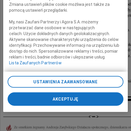
Zmiana ustawień plików cookie możliwa jest także za
opowiadać dowcipy i być duszą towarzystwa. W pracy był o
i twórczy. Zawsze można było liczyć na Jego dobre rady
pomocą ustawień przeglądarki.
i doświadczenie, którymi chętnie się dzielił z inny
My, nasi Zaufani Partnerzy i Agora S.A. możemy
przetwarzać dane osobowe w następujących
Będzie nam Ciebie Andrzeju bardzo brakowało.
celach:
Użycie dokładnych danych geolokalizacyjnych.
Aktywne skanowanie charakterystyki urządzenia do celów
Msza za Andrzeja odbędzie się 25 marca 2023 ro
identyfikacji. Przechowywanie informacji na urządzeniu lub
w Kościele Mariackim w Gdańsku o godz. 9:30
dostęp do nich. Spersonalizowane reklamy i treści, pomiar
a pogrzeb na Cmentarzu Witomińskim w Gdyni o godz.
reklam i treści, badnie odbiorców i ulepszanie usług.
Lista Zaufanych Partnerów
Rada, Zarząd oraz Pracownicy
Krajowej Izby Gospodarczej Elektroniki i Telekomuni
USTAWIENIA ZAAWANSOWANE
AKCEPTUJĘ
Kondolencje
Ze smutkiem żegnamy Andrzeja Zarębskiego Działacza społecznego, dziennikarza o