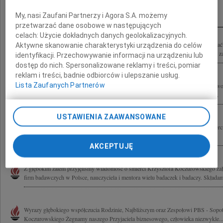
Inne kondolencje
My, nasi Zaufani Partnerzy i Agora S.A. możemy
przetwarzać dane osobowe w następujących
celach:
Użycie dokładnych danych geolokalizacyjnych.
Boże, czemuś dał duszę, co snu musi żebrać - I życie, które można tak łatwo odebr
Aktywne skanowanie charakterystyki urządzenia do celów
ogromnym smutkiem przyjąłem wiadomość o śmierc Krzysztofa Koczurowskiego zał
identyfikacji. Przechowywanie informacji na urządzeniu lub
dostęp do nich. Spersonalizowane reklamy i treści, pomiar
reklam i treści, badnie odbiorców i ulepszanie usług.
Lista Zaufanych Partnerów
Wyrazy głębokiego współczucia Rodzinie, Najbliższym oraz Zespołowi PBS z powo
Koczurowskiego Żegnamy Człowieka zasłużonego dla badań rynku, twórczego i...
USTAWIENIA ZAAWANSOWANE
Kai Koczurowskiej Wawrzkiewicz najgłębsze wyrazy współczucia z powodu śmierci o
Pracownicy Spółki AQUA-Sopot Sp. z o.o.
AKCEPTUJĘ
Z głębokim żalem przyjęliśmy wiadomość o śmierci Krzysztofa Koczurowskiego zało
firm badawczych w Polsce, nauczyciela i mentora wielu badaczek i badaczy. Składam
Wyrazy głębokiego współczucia Rodzinie, Najbliższym oraz Zespołowi PBS - Sopot
Koczurowskiego Żegnamy naszego Przyjaciela biznesowego, człowieka niezwykle..