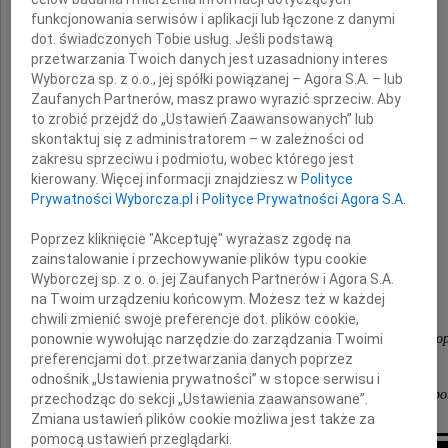
funkcjonowania serwisów i aplikacji lub łączone z danymi
prezes spółki Hipodrom Sopot
dot. świadczonych Tobie usług. Jeśli podstawą
przetwarzania Twoich danych jest uzasadniony interes
wyrazy głębokiego współczucia i
Wyborcza sp. z o.o., jej spółki powiązanej – Agora S.A. – lub
Zaufanych Partnerów, masz prawo wyrazić sprzeciw. Aby
szczere kondolencje z powodu śmierci
to zrobić przejdź do „Ustawień Zaawansowanych” lub
skontaktuj się z administratorem – w zależności od
zakresu sprzeciwu i podmiotu, wobec którego jest
Taty
kierowany. Więcej informacji znajdziesz w
Polityce
Prywatności Wyborcza.pl
i
Polityce Prywatności Agora S.A.
Poprzez kliknięcie "Akceptuję" wyrażasz zgodę na
składają
zainstalowanie i przechowywanie plików typu cookie
Wyborczej sp. z o. o. jej Zaufanych Partnerów i Agora S.A.
na Twoim urządzeniu końcowym. Możesz też w każdej
Jacek Karnowski, prezydent Sopotu
chwili zmienić swoje preferencje dot. plików cookie,
ponownie wywołując narzędzie do zarządzania Twoimi
Magdalena Czarzyńska-Jachim, wiceprezydentka So
preferencjami dot. przetwarzania danych poprzez
Marcin Skwierawski, wiceprezydent Sopotu
odnośnik „Ustawienia prywatności” w stopce serwisu i
Piotr Bagiński, przewodniczący Rady Miasta Sopo
przechodząc do sekcji „Ustawienia zaawansowane”.
Zmiana ustawień plików cookie możliwa jest także za
pomocą ustawień przeglądarki.