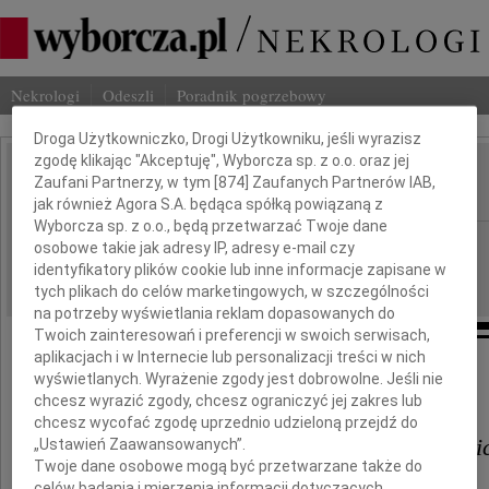
Nekrologi
Odeszli
Poradnik pogrzebowy
Dbamy o Twoją prywatność
Droga Użytkowniczko, Drogi Użytkowniku, jeśli wyrazisz
zgodę klikając "Akceptuję", Wyborcza sp. z o.o. oraz jej
Krzysztof Koczurowski
Zaufani Partnerzy, w tym [
874
] Zaufanych Partnerów IAB,
IMIĘ I NAZWISKO:
jak również Agora S.A. będąca spółką powiązaną z
Wyborcza sp. z o.o., będą przetwarzać Twoje dane
Gdańsk
REGION:
osobowe takie jak adresy IP, adresy e-mail czy
identyfikatory plików cookie lub inne informacje zapisane w
21.03.2023
DATA EMISJI:
tych plikach do celów marketingowych, w szczególności
na potrzeby wyświetlania reklam dopasowanych do
Twoich zainteresowań i preferencji w swoich serwisach,
aplikacjach i w Internecie lub personalizacji treści w nich
wyświetlanych. Wyrażenie zgody jest dobrowolne. Jeśli nie
Pani
chcesz wyrazić zgody, chcesz ograniczyć jej zakres lub
chcesz wycofać zgodę uprzednio udzieloną przejdź do
Kai Koczurowskiej-Wawrzkiewi
„Ustawień Zaawansowanych”.
Twoje dane osobowe mogą być przetwarzane także do
celów badania i mierzenia informacji dotyczących