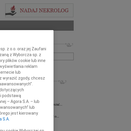
 nekrologów i wspomnień
. z o.o. oraz jej Zaufani
zwisko lub numer ogłoszenia:
ązaną z Wyborcza sp. z
ry plików cookie lub inne
wyświetlania reklam
+ szukanie zaawansowane
ernecie lub
sz wyrazić zgody, chcesz
KROLOGI
 Zaawansowanych”.
 Pliszkiewicz
05.08.2026
Warszawa
 dotyczących
utkiem żegnamy Profesora Marka...
li podstawą
anna Szymańska
04.08.2026
Warszawa
nej – Agora S.A. – lub
 miłość mogła uzdrawiać a łzy wskrzeszać...
aawansowanych” lub
ej Gołaszewski
04.08.2026
Warszawa
rego jest kierowany.
lkim smutkiem przyjęliśmy wiadomość o...
a S.A.
ej Perzanowski
03.08.2026
Warszawa
bokim smutkiem i niedowierzaniem...
ypu cookie Wyborczej sp.