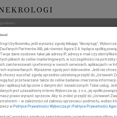
ogrzebowy
tność
Szukaj
a Abramow-Newerly
ogi Użytkowniku, jeśli wyrazisz zgodę klikając "Akceptuję", Wyborcza sp
Imię i na
 Zaufanych Partnerów IAB, jak również Agora S.A. będąca spółką powi
Twoje dane osobowe takie jak adresy IP, adresy e-mail czy identyfikato
 tych plikach do celów marketingowych, w szczególności na potrzeby 
 zainteresowań i preferencji w swoich serwisach, aplikacjach i w Int
w nich wyświetlanych. Wyrażenie zgody jest dobrowolne. Jeśli nie chce
INNE NE
 lub chcesz wycofać zgodę uprzednio udzieloną przejdź do „Ustawień
Marek
gą być przetwarzane także do celów badania i mierzenia informacji
Ze sm
w i aplikacji lub łączone z danymi dot. świadczonych Tobie usług. Jeś
Mari
nych jest uzasadniony interes Wyborcza sp. z o.o., jej spółki powiąza
marca, pięćdziesiąt lat temu
Gdyby
masz prawo wyrazić sprzeciw. Aby to zrobić przejdź do „Ustawień Z
odeszła od nas na zawsze
Andrz
istratorem – w zależności od zakresu sprzeciwu i podmiotu, wobec któ
Z wie
dziesz w
Polityce Prywatności Wyborcza.pl
i
Polityce Prywatności Agor
Andrz
Z głę
ceptuję" wyrażasz zgodę na zainstalowanie i przechowywanie plików t