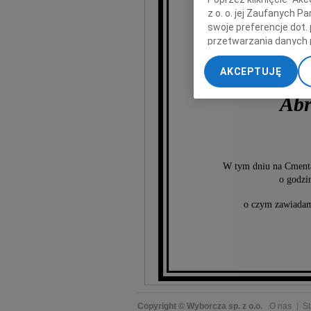
z o. o. jej Zaufanych 
swoje preferencje dot.
przetwarzania danych 
„Ustawienia zaawansow
AKCEPTUJĘ
My, nasi Zaufani Part
dokładnych danych geol
Ab
Przechowywanie informa
treści, badnie odbiorcó
W tym dniu na Cmen
o godzi
o czym zawiadami
Copyright © Wyborcza sp. z o.o.
O nas
St