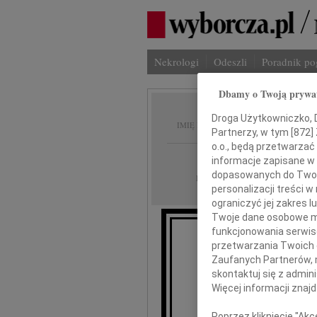
Nekrologi
Odeszli
Poradnik p
Dbamy o Twoją prywa
Barbar
Droga Użytkowniczko, Dr
IMIĘ I NAZWISKO:
Partnerzy, w tym [
872
]
o.o., będą przetwarzać 
Warszawa
REGION:
informacje zapisane w
dopasowanych do Twoich
17.03.2023
DATA EMISJI:
personalizacji treści 
ograniczyć jej zakres
Twoje dane osobowe mo
funkcjonowania serwisó
przetwarzania Twoich da
21 
Zaufanych Partnerów, 
skontaktuj się z admin
Więcej informacji znaj
Poprzez kliknięcie "Ak