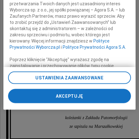
i Jej najbliższej
przetwarzania Twoich danych jest uzasadniony interes
Wyborcza sp. z o.o., jej spółki powiązanej – Agora S.A. – lub
Zaufanych Partnerów, masz prawo wyrazić sprzeciw. Aby
Rodzinie
to zrobić przejdź do „Ustawień Zaawansowanych” lub
skontaktuj się z administratorem – w zależności od
zakresu sprzeciwu i podmiotu, wobec którego jest
kierowany. Więcej informacji znajdziesz w
Polityce
wyrazy głębokiego żalu i współczucia
Prywatności Wyborcza.pl
i
Polityce Prywatności Agora S.A.
z powodu śmierci
Poprzez kliknięcie "Akceptuję" wyrażasz zgodę na
zainstalowanie i przechowywanie plików typu cookie
Wyborczej sp. z o. o. jej Zaufanych Partnerów i Agora S.A.
Mamy
USTAWIENIA ZAAWANSOWANE
na Twoim urządzeniu końcowym. Możesz też w każdej
chwili zmienić swoje preferencje dot. plików cookie,
ponownie wywołując narzędzie do zarządzania Twoimi
AKCEPTUJĘ
preferencjami dot. przetwarzania danych poprzez
składają
odnośnik „Ustawienia prywatności” w stopce serwisu i
przechodząc do sekcji „Ustawienia zaawansowane”.
Zmiana ustawień plików cookie możliwa jest także za
koleżanki z Zakładu Patomorfologii
pomocą ustawień przeglądarki.
ze szpitala na Marszałkowskiej
My, nasi Zaufani Partnerzy i Agora S.A. możemy