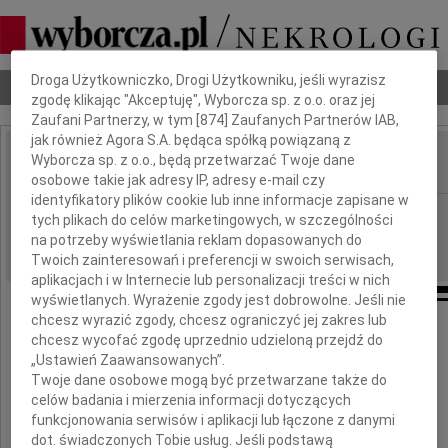
Dbamy o Twoją prywatność
Droga Użytkowniczko, Drogi Użytkowniku, jeśli wyrazisz
Nekrologi
Odeszli
Poradnik pogrzebowy
zgodę klikając "Akceptuję", Wyborcza sp. z o.o. oraz jej
Zaufani Partnerzy, w tym [
874
] Zaufanych Partnerów IAB,
jak również Agora S.A. będąca spółką powiązaną z
Wyborcza sp. z o.o., będą przetwarzać Twoje dane
IMIĘ I NAZWISKO:
osobowe takie jak adresy IP, adresy e-mail czy
identyfikatory plików cookie lub inne informacje zapisane w
Warszawa
REGION:
tych plikach do celów marketingowych, w szczególności
05.10.2009
na potrzeby wyświetlania reklam dopasowanych do
DATA EMISJI:
Twoich zainteresowań i preferencji w swoich serwisach,
aplikacjach i w Internecie lub personalizacji treści w nich
wyświetlanych. Wyrażenie zgody jest dobrowolne. Jeśli nie
chcesz wyrazić zgody, chcesz ograniczyć jej zakres lub
chcesz wycofać zgodę uprzednio udzieloną przejdź do
Koleżance
„Ustawień Zaawansowanych”.
Twoje dane osobowe mogą być przetwarzane także do
dr Jadwidze Małdyk
celów badania i mierzenia informacji dotyczących
funkcjonowania serwisów i aplikacji lub łączone z danymi
dot. świadczonych Tobie usług. Jeśli podstawą