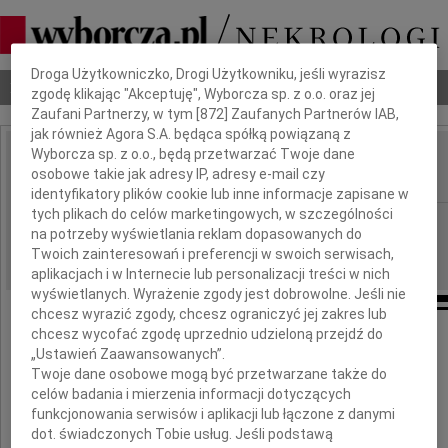
Dbamy o Twoją prywatność
Droga Użytkowniczko, Drogi Użytkowniku, jeśli wyrazisz
Nekrologi
Odeszli
Poradnik pogrzebowy
zgodę klikając "Akceptuję", Wyborcza sp. z o.o. oraz jej
Zaufani Partnerzy, w tym [
872
] Zaufanych Partnerów IAB,
jak również Agora S.A. będąca spółką powiązaną z
Wyborcza sp. z o.o., będą przetwarzać Twoje dane
Józek Chajn
osobowe takie jak adresy IP, adresy e-mail czy
IMIĘ I NAZWISKO:
identyfikatory plików cookie lub inne informacje zapisane w
tych plikach do celów marketingowych, w szczególności
Warszawa
REGION:
na potrzeby wyświetlania reklam dopasowanych do
14.03.2023
DATA EMISJI:
Twoich zainteresowań i preferencji w swoich serwisach,
aplikacjach i w Internecie lub personalizacji treści w nich
wyświetlanych. Wyrażenie zgody jest dobrowolne. Jeśli nie
chcesz wyrazić zgody, chcesz ograniczyć jej zakres lub
chcesz wycofać zgodę uprzednio udzieloną przejdź do
„Ustawień Zaawansowanych”.
Twoje dane osobowe mogą być przetwarzane także do
Dzisiaj, tj. 14 marca 2023 roku
celów badania i mierzenia informacji dotyczących
funkcjonowania serwisów i aplikacji lub łączone z danymi
mija 13 rocznica śmierci
dot. świadczonych Tobie usług. Jeśli podstawą