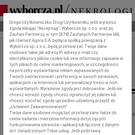
Dbamy o Twoją prywatność
Droga Użytkowniczko, Drogi Użytkowniku, jeśli wyrazisz
Nekrologi
Odeszli
Poradnik pogrzebowy
zgodę klikając "Akceptuję", Wyborcza sp. z o.o. oraz jej
Zaufani Partnerzy, w tym [
874
] Zaufanych Partnerów IAB,
jak również Agora S.A. będąca spółką powiązaną z
Wyborcza sp. z o.o., będą przetwarzać Twoje dane
Stanisław Różański
osobowe takie jak adresy IP, adresy e-mail czy
IMIĘ I NAZWISKO:
identyfikatory plików cookie lub inne informacje zapisane w
tych plikach do celów marketingowych, w szczególności
GAZETA_AREA_CODE.R5, Kielce
REGION:
na potrzeby wyświetlania reklam dopasowanych do
16.03.2023
DATA EMISJI:
Twoich zainteresowań i preferencji w swoich serwisach,
aplikacjach i w Internecie lub personalizacji treści w nich
wyświetlanych. Wyrażenie zgody jest dobrowolne. Jeśli nie
chcesz wyrazić zgody, chcesz ograniczyć jej zakres lub
chcesz wycofać zgodę uprzednio udzieloną przejdź do
Z głębokim żalem zawiadamiamy,
„Ustawień Zaawansowanych”.
Twoje dane osobowe mogą być przetwarzane także do
że w dniu 3 marca 2023 roku zmarł w wieku 81 l
celów badania i mierzenia informacji dotyczących
funkcjonowania serwisów i aplikacji lub łączone z danymi
dot. świadczonych Tobie usług. Jeśli podstawą