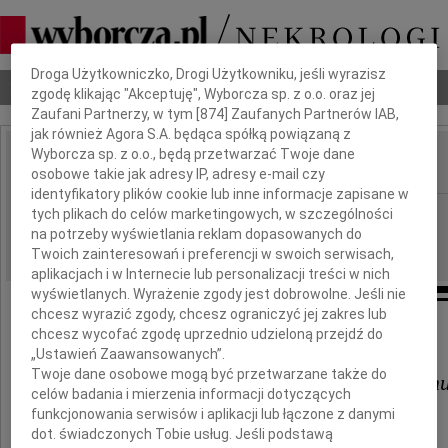
Dbamy o Twoją prywatność
Droga Użytkowniczko, Drogi Użytkowniku, jeśli wyrazisz
Nekrologi
Odeszli
Poradnik pogrzebowy
zgodę klikając "Akceptuję", Wyborcza sp. z o.o. oraz jej
Zaufani Partnerzy, w tym [
874
] Zaufanych Partnerów IAB,
jak również Agora S.A. będąca spółką powiązaną z
Wyborcza sp. z o.o., będą przetwarzać Twoje dane
osobowe takie jak adresy IP, adresy e-mail czy
IMIĘ I NAZWISKO:
identyfikatory plików cookie lub inne informacje zapisane w
Płock
tych plikach do celów marketingowych, w szczególności
REGION:
na potrzeby wyświetlania reklam dopasowanych do
07.03.2023
DATA EMISJI:
Twoich zainteresowań i preferencji w swoich serwisach,
aplikacjach i w Internecie lub personalizacji treści w nich
wyświetlanych. Wyrażenie zgody jest dobrowolne. Jeśli nie
chcesz wyrazić zgody, chcesz ograniczyć jej zakres lub
Naszemu Koledze
chcesz wycofać zgodę uprzednio udzieloną przejdź do
„Ustawień Zaawansowanych”.
Twoje dane osobowe mogą być przetwarzane także do
Zbigniewowi Dzięgielewskiem
celów badania i mierzenia informacji dotyczących
funkcjonowania serwisów i aplikacji lub łączone z danymi
wyrazy szczerego i głębokiego współczucia
dot. świadczonych Tobie usług. Jeśli podstawą