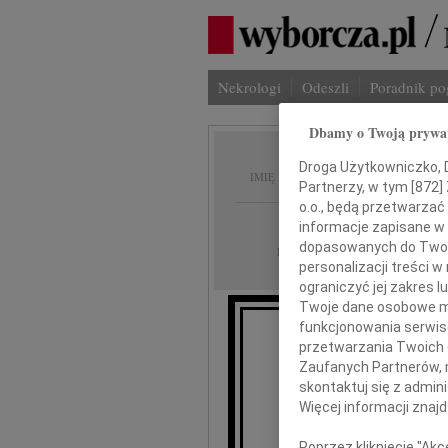
Nekrologi
Odeszli
Poradnik p
Dbamy o Twoją prywa
Ryszar
Droga Użytkowniczko, Dr
IMIĘ I NAZWISKO:
Partnerzy, w tym [
872
]
o.o., będą przetwarzać 
cała Polska
REGION:
informacje zapisane w
dopasowanych do Twoich
03.03.2023
DATA EMISJI:
personalizacji treści 
ograniczyć jej zakres
Twoje dane osobowe mo
funkcjonowania serwisó
przetwarzania Twoich da
Dnia 22 luteg
Zaufanych Partnerów, 
skontaktuj się z admin
Więcej informacji znaj
Poprzez kliknięcie "Ak