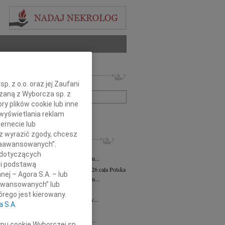
 nekrologów i wspomnień
. z o.o. oraz jej Zaufani
zwisko lub numer ogłoszenia:
ązaną z Wyborcza sp. z
ry plików cookie lub inne
wyświetlania reklam
+ szukanie zaawansowane
ernecie lub
sz wyrazić zgody, chcesz
KROLOGI
 Zaawansowanych”.
a Marciniak
03.08.2026
cała Polska
 dotyczących
em zawiadamiamy, że 26 lipca 2026 roku...
li podstawą
awa (Sławka) Wierzchowska
31.07.2026
cała Polska
nej – Agora S.A. – lub
pca 2026 r odeszła z tego świata w wieku...
aawansowanych” lub
ław Marszall
31.07.2026
cała Polska
rego jest kierowany.
eczną wachtę odszedł Kapitan Jarosław...
a S.A.
z Magiera
29.07.2026
cała Polska
iały i kochający Mąż, Tatuś, Dziadziu...
ypu cookie Wyborczej sp.