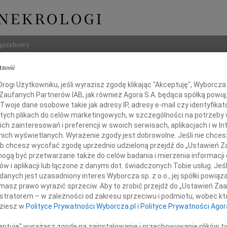
ogrzebowy
tność
Szukaj
d Jerzy Marian Kinalski
ogi Użytkowniku, jeśli wyrazisz zgodę klikając "Akceptuję", Wyborcza sp
Imię i na
 Zaufanych Partnerów IAB, jak również Agora S.A. będąca spółką powi
Twoje dane osobowe takie jak adresy IP, adresy e-mail czy identyfikato
 tych plikach do celów marketingowych, w szczególności na potrzeby 
 zainteresowań i preferencji w swoich serwisach, aplikacjach i w Int
w nich wyświetlanych. Wyrażenie zgody jest dobrowolne. Jeśli nie chce
INNE NE
 lub chcesz wycofać zgodę uprzednio udzieloną przejdź do „Ustawień
Józef
gą być przetwarzane także do celów badania i mierzenia informacji
Z żal
w i aplikacji lub łączone z danymi dot. świadczonych Tobie usług. Jeś
Wiesł
nych jest uzasadniony interes Wyborcza sp. z o.o., jej spółki powiąza
20 li
o 2023 roku, przeżywszy lat 93, zmarł
masz prawo wyrazić sprzeciw. Aby to zrobić przejdź do „Ustawień Z
Jaros
istratorem – w zależności od zakresu sprzeciwu i podmiotu, wobec któ
Na wi
dziesz w
Polityce Prywatności Wyborcza.pl
i
Polityce Prywatności Agor
Janus
Wspan
ceptuję" wyrażasz zgodę na zainstalowanie i przechowywanie plików t