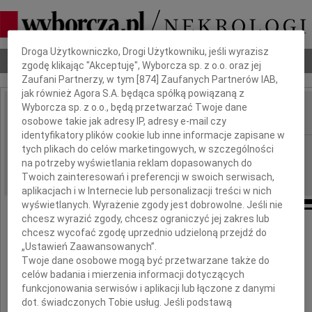
Dbamy o Twoją prywatność
Droga Użytkowniczko, Drogi Użytkowniku, jeśli wyrazisz
Nekrologi
Odeszli
Poradnik pogrzebowy
zgodę klikając "Akceptuję", Wyborcza sp. z o.o. oraz jej
Zaufani Partnerzy, w tym [
874
] Zaufanych Partnerów IAB,
jak również Agora S.A. będąca spółką powiązaną z
Wyborcza sp. z o.o., będą przetwarzać Twoje dane
osobowe takie jak adresy IP, adresy e-mail czy
IMIĘ I NAZWISKO:
identyfikatory plików cookie lub inne informacje zapisane w
Warszawa
tych plikach do celów marketingowych, w szczególności
REGION:
na potrzeby wyświetlania reklam dopasowanych do
24.08.2010
DATA EMISJI:
Twoich zainteresowań i preferencji w swoich serwisach,
aplikacjach i w Internecie lub personalizacji treści w nich
wyświetlanych. Wyrażenie zgody jest dobrowolne. Jeśli nie
chcesz wyrazić zgody, chcesz ograniczyć jej zakres lub
chcesz wycofać zgodę uprzednio udzieloną przejdź do
Panu Prezesowi
„Ustawień Zaawansowanych”.
Twoje dane osobowe mogą być przetwarzane także do
celów badania i mierzenia informacji dotyczących
Tomaszowi Stasiakowi
funkcjonowania serwisów i aplikacji lub łączone z danymi
dot. świadczonych Tobie usług. Jeśli podstawą