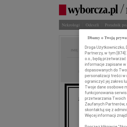
Nekrologi
Odeszli
Poradnik p
Dbamy o Twoją prywa
Marian
Droga Użytkowniczko, Dr
IMIĘ I NAZWISKO:
Partnerzy, w tym [
874
]
o.o., będą przetwarzać 
Gdańsk
REGION:
informacje zapisane w
dopasowanych do Twoich
02.03.2023
DATA EMISJI:
personalizacji treści 
ograniczyć jej zakres
Twoje dane osobowe mo
funkcjonowania serwisó
przetwarzania Twoich da
Z głębokim żalem zawiadamiam
Zaufanych Partnerów, 
ostatni z Puc
skontaktuj się z admin
Więcej informacji znaj
Poprzez kliknięcie "Ak