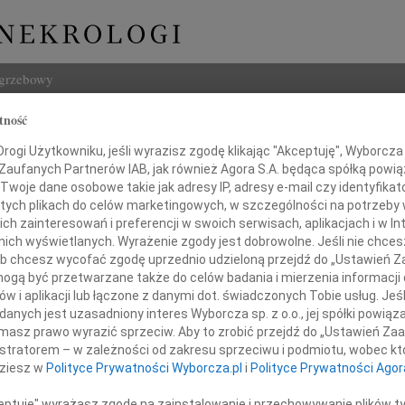
ogrzebowy
tność
Szukaj
 Kosecki
ogi Użytkowniku, jeśli wyrazisz zgodę klikając "Akceptuję", Wyborcza sp
Imię i na
 Zaufanych Partnerów IAB, jak również Agora S.A. będąca spółką powi
Twoje dane osobowe takie jak adresy IP, adresy e-mail czy identyfikato
 tych plikach do celów marketingowych, w szczególności na potrzeby 
 zainteresowań i preferencji w swoich serwisach, aplikacjach i w Int
w nich wyświetlanych. Wyrażenie zgody jest dobrowolne. Jeśli nie chce
INNE NE
 lub chcesz wycofać zgodę uprzednio udzieloną przejdź do „Ustawień
Lubo
gą być przetwarzane także do celów badania i mierzenia informacji
Z żal
w i aplikacji lub łączone z danymi dot. świadczonych Tobie usług. Jeś
Henr
nych jest uzasadniony interes Wyborcza sp. z o.o., jej spółki powiąza
y, że 27 lutego 2023 roku na wieczną wachtę odszedł
Z wie
masz prawo wyrazić sprzeciw. Aby to zrobić przejdź do „Ustawień Z
Jadwi
hatków, Najwspanialszy Tato i Dziadek
istratorem – w zależności od zakresu sprzeciwu i podmiotu, wobec któ
Gdań
dziesz w
Polityce Prywatności Wyborcza.pl
i
Polityce Prywatności Agor
Z głę
Andrz
ceptuję" wyrażasz zgodę na zainstalowanie i przechowywanie plików t