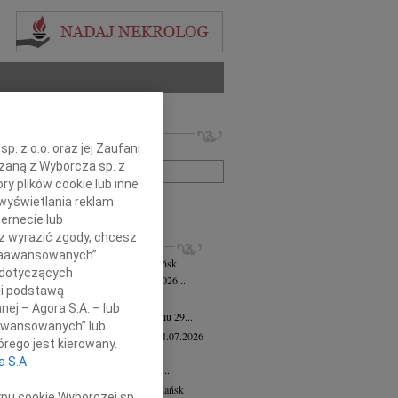
 nekrologów i wspomnień
. z o.o. oraz jej Zaufani
zwisko lub numer ogłoszenia:
ązaną z Wyborcza sp. z
ry plików cookie lub inne
wyświetlania reklam
+ szukanie zaawansowane
ernecie lub
sz wyrazić zgody, chcesz
KROLOGI
 Zaawansowanych”.
mira Bożyk
wiek: 102
04.08.2026
Gdańsk
 dotyczących
em zawiadamiamy, że w dniu 25 lipca 2026...
li podstawą
yk Klocek
28.07.2026
Gdańsk
nej – Agora S.A. – lub
lkim smutkiem zawiadamiamy, że w dniu 29...
aawansowanych” lub
ga Semmerling-Owczarska
wiek: 97
24.07.2026
rego jest kierowany.
sk
a S.A.
bokim żalem zawiadamiamy, że dnia 20...
ej Krupowicz
wiek: 87
16.07.2026
Gdańsk
ypu cookie Wyborczej sp.