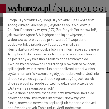
Dbamy o Twoją prywatność
Droga Użytkowniczko, Drogi Użytkowniku, jeśli wyrazisz
Nekrologi
Odeszli
Poradnik pogrzebowy
zgodę klikając "Akceptuję", Wyborcza sp. z o.o. oraz jej
Zaufani Partnerzy, w tym [
872
] Zaufanych Partnerów IAB,
jak również Agora S.A. będąca spółką powiązaną z
Janusz Okoń
Wyborcza sp. z o.o., będą przetwarzać Twoje dane
IMIĘ I NAZWISKO:
osobowe takie jak adresy IP, adresy e-mail czy
identyfikatory plików cookie lub inne informacje zapisane w
Kraków
tych plikach do celów marketingowych, w szczególności
REGION:
na potrzeby wyświetlania reklam dopasowanych do
01.03.2023
DATA EMISJI:
Twoich zainteresowań i preferencji w swoich serwisach,
aplikacjach i w Internecie lub personalizacji treści w nich
wyświetlanych. Wyrażenie zgody jest dobrowolne. Jeśli nie
chcesz wyrazić zgody, chcesz ograniczyć jej zakres lub
chcesz wycofać zgodę uprzednio udzieloną przejdź do
„Ustawień Zaawansowanych”.
Twoje dane osobowe mogą być przetwarzane także do
celów badania i mierzenia informacji dotyczących
funkcjonowania serwisów i aplikacji lub łączone z danymi
dot. świadczonych Tobie usług. Jeśli podstawą