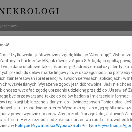
ogrzebowy
Szukaj
tność
d Śnieżko
Imię i na
ogi Użytkowniku, jeśli wyrazisz zgodę klikając "Akceptuję", Wyborcza sp
 Zaufanych Partnerów IAB, jak również Agora S.A. będąca spółką powi
Twoje dane osobowe takie jak adresy IP, adresy e-mail czy identyfikato
 tych plikach do celów marketingowych, w szczególności na potrzeby 
 zainteresowań i preferencji w swoich serwisach, aplikacjach i w Int
INNE NE
w nich wyświetlanych. Wyrażenie zgody jest dobrowolne. Jeśli nie chce
06.0
 lub chcesz wycofać zgodę uprzednio udzieloną przejdź do „Ustawień
Drogi
gą być przetwarzane także do celów badania i mierzenia informacji
05.0
w i aplikacji lub łączone z danymi dot. świadczonych Tobie usług. Jeś
Nasze
im żalem przyjęłyśmy wiadomość,
nych jest uzasadniony interes Wyborcza sp. z o.o., jej spółki powiąza
04.0
masz prawo wyrazić sprzeciw. Aby to zrobić przejdź do „Ustawień Z
że odszedł
Panu 
istratorem – w zależności od zakresu sprzeciwu i podmiotu, wobec któ
Zofia
dziesz w
Polityce Prywatności Wyborcza.pl
i
Polityce Prywatności Agor
Nasze