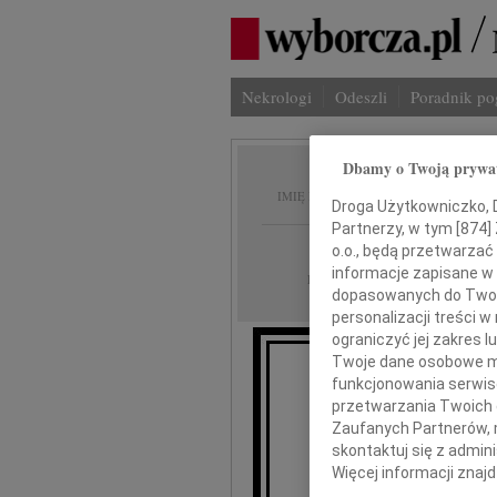
Nekrologi
Odeszli
Poradnik p
Dbamy o Twoją prywa
Ryszar
IMIĘ I NAZWISKO:
Droga Użytkowniczko, Dr
Partnerzy, w tym [
874
]
Gdańsk
REGION:
o.o., będą przetwarzać 
informacje zapisane w
27.02.2023
DATA EMISJI:
dopasowanych do Twoich
personalizacji treści 
ograniczyć jej zakres
Twoje dane osobowe mo
funkcjonowania serwisó
Z wielk
przetwarzania Twoich da
Zaufanych Partnerów, 
skontaktuj się z admin
Więcej informacji znaj