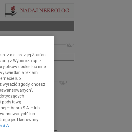
 nekrologów i wspomnień
zwisko lub numer ogłoszenia:
. z o.o. oraz jej Zaufani
ązaną z Wyborcza sp. z
ry plików cookie lub inne
+ szukanie zaawansowane
wyświetlania reklam
ernecie lub
KROLOGI
sz wyrazić zgody, chcesz
8.2026
Gdańsk
 Zaawansowanych”.
 Piotrze Koleżanki i Koledzy z firmy...
 dotyczących
8.2026
Gdańsk
li podstawą
 Koleżance Renacie Sęk w trudnych...
nej – Agora S.A. – lub
8.2026
Gdańsk
aawansowanych” lub
Piotrowi Widzowi Radnemu Sejmiku...
rego jest kierowany.
 Mazurek
03.08.2026
Gdańsk
a S.A.
j Koleżance Beacie Rumińskiej wyrazy...