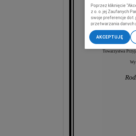
Ry
Poprzez kliknięcie "Ak
z o. o. jej Zaufanych 
swoje preferencje dot.
Radny Mia
przetwarzania danych 
„Ustawienia zaawansow
AKCEPTUJĘ
zaanga
My, nasi Zaufani Part
dokładnych danych geol
Towarzystwa Przyja
Przechowywanie informa
treści, badnie odbiorcó
Wyr
Rod