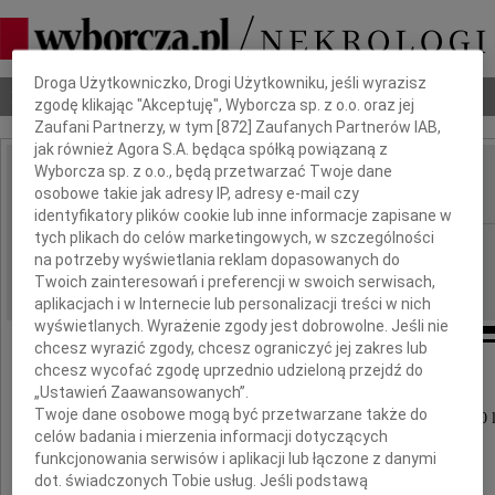
Dbamy o Twoją prywatność
Droga Użytkowniczko, Drogi Użytkowniku, jeśli wyrazisz
Nekrologi
Odeszli
Poradnik pogrzebowy
zgodę klikając "Akceptuję", Wyborcza sp. z o.o. oraz jej
Zaufani Partnerzy, w tym [
872
] Zaufanych Partnerów IAB,
jak również Agora S.A. będąca spółką powiązaną z
Wyborcza sp. z o.o., będą przetwarzać Twoje dane
Ferdynand Wedler
osobowe takie jak adresy IP, adresy e-mail czy
IMIĘ I NAZWISKO:
identyfikatory plików cookie lub inne informacje zapisane w
tych plikach do celów marketingowych, w szczególności
Wrocław
REGION:
na potrzeby wyświetlania reklam dopasowanych do
24.02.2023
DATA EMISJI:
Twoich zainteresowań i preferencji w swoich serwisach,
aplikacjach i w Internecie lub personalizacji treści w nich
wyświetlanych. Wyrażenie zgody jest dobrowolne. Jeśli nie
chcesz wyrazić zgody, chcesz ograniczyć jej zakres lub
chcesz wycofać zgodę uprzednio udzieloną przejdź do
Z głębokim żalem zawiadamiamy,
„Ustawień Zaawansowanych”.
Twoje dane osobowe mogą być przetwarzane także do
że w dniu 18 lutego 2023 roku zmarł w wieku 90 l
celów badania i mierzenia informacji dotyczących
funkcjonowania serwisów i aplikacji lub łączone z danymi
dot. świadczonych Tobie usług. Jeśli podstawą