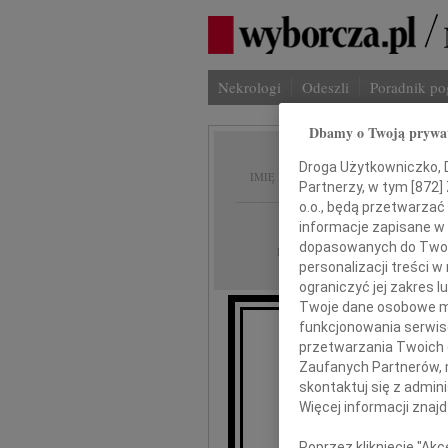
Nekrologi
Odeszli
Poradnik p
Dbamy o Twoją prywa
Joanna
Droga Użytkowniczko, Dr
IMIĘ I NAZWISKO:
Partnerzy, w tym [
872
]
o.o., będą przetwarzać 
Bydgoszcz
REGION:
informacje zapisane w
dopasowanych do Twoich
16.02.2023
DATA EMISJI:
personalizacji treści 
ograniczyć jej zakres
Twoje dane osobowe mo
funkcjonowania serwisó
przetwarzania Twoich da
Ż
Zaufanych Partnerów, 
skontaktuj się z admin
Więcej informacji znaj
Poprzez kliknięcie "Ak