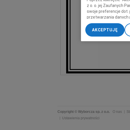
z o. o. jej Zaufanych 
swoje preferencje dot.
przetwarzania danych 
„Ustawienia zaawansow
AKCEPTUJĘ
My, nasi Zaufani Part
dokładnych danych geol
Przechowywanie informa
treści, badnie odbiorcó
Copyright © Wyborcza sp. z o.o.
O nas
St
Ustawienia prywatności