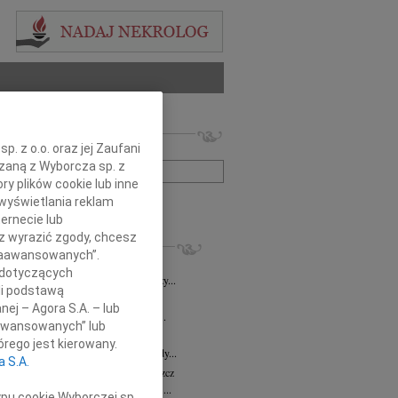
 nekrologów i wspomnień
. z o.o. oraz jej Zaufani
zwisko lub numer ogłoszenia:
ązaną z Wyborcza sp. z
ry plików cookie lub inne
wyświetlania reklam
+ szukanie zaawansowane
ernecie lub
sz wyrazić zgody, chcesz
KROLOGI
 Zaawansowanych”.
8.2026
Bydgoszcz
 dotyczących
i Kramkowskiej wraz z Rodziną wyrazy...
li podstawą
8.2026
Bydgoszcz
nej – Agora S.A. – lub
ie Stanisławskiej oraz Jej Najbliższym...
aawansowanych” lub
7.2026
Bydgoszcz
rego jest kierowany.
Elżbiecie Skwierzyńskiej Członkini Rady...
a S.A.
z Ostoja-Zagórski
15.07.2026
Bydgoszcz
bokim smutkiem żegnamy prof. dr. hab....
ypu cookie Wyborczej sp.