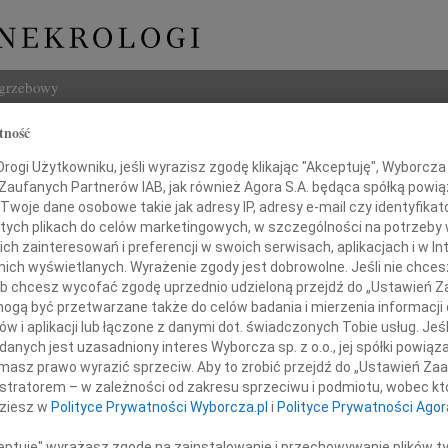
ogrzebowy
tność
Szukaj
 Olszewska
ogi Użytkowniku, jeśli wyrazisz zgodę klikając "Akceptuję", Wyborcza sp
Imię i na
 Zaufanych Partnerów IAB, jak również Agora S.A. będąca spółką powi
Twoje dane osobowe takie jak adresy IP, adresy e-mail czy identyfikato
 tych plikach do celów marketingowych, w szczególności na potrzeby 
 zainteresowań i preferencji w swoich serwisach, aplikacjach i w Int
w nich wyświetlanych. Wyrażenie zgody jest dobrowolne. Jeśli nie chce
INNE NE
 lub chcesz wycofać zgodę uprzednio udzieloną przejdź do „Ustawień
06.0
gą być przetwarzane także do celów badania i mierzenia informacji
Sylwi
w i aplikacji lub łączone z danymi dot. świadczonych Tobie usług. Jeś
05.0
nych jest uzasadniony interes Wyborcza sp. z o.o., jej spółki powiąza
Arlec
egnaj Asiu...
masz prawo wyrazić sprzeciw. Aby to zrobić przejdź do „Ustawień Z
30.0
istratorem – w zależności od zakresu sprzeciwu i podmiotu, wobec któ
Pani 
dziesz w
Polityce Prywatności Wyborcza.pl
i
Polityce Prywatności Agor
Janus
Z głę
ceptuję" wyrażasz zgodę na zainstalowanie i przechowywanie plików t