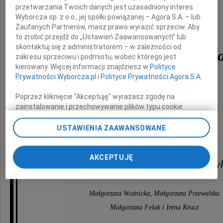
przetwarzania Twoich danych jest uzasadniony interes
Wyborcza sp. z o.o., jej spółki powiązanej – Agora S.A. – lub
Zaufanych Partnerów, masz prawo wyrazić sprzeciw. Aby
to zrobić przejdź do „Ustawień Zaawansowanych” lub
skontaktuj się z administratorem – w zależności od
Andrzeja Winiarskieg
zakresu sprzeciwu i podmiotu, wobec którego jest
kierowany. Więcej informacji znajdziesz w
Polityce
Dyrektora Domu Pomocy Społecznej
Prywatności Wyborcza.pl
i
Polityce Prywatności Agora S.A.
"Na Przedwiośniu"
Poprzez kliknięcie "Akceptuję" wyrażasz zgodę na
Składamy wyrazy współczucia
zainstalowanie i przechowywanie plików typu cookie
Wyborczej sp. z o. o. jej Zaufanych Partnerów i Agora S.A.
Rodzinie, Najbliższym
na Twoim urządzeniu końcowym. Możesz też w każdej
USTAWIENIA ZAAWANSOWANE
chwili zmienić swoje preferencje dot. plików cookie,
oraz Pracownikom
ponownie wywołując narzędzie do zarządzania Twoimi
preferencjami dot. przetwarzania danych poprzez
AKCEPTUJĘ
kierowanej przez Niego placów
odnośnik „Ustawienia prywatności” w stopce serwisu i
przechodząc do sekcji „Ustawienia zaawansowane”.
Zmiana ustawień plików cookie możliwa jest także za
Małgorzata Woźnicka, Małgorzata Przewalska
pomocą ustawień przeglądarki.
Małgorzata Felak i Irena Krucz
My, nasi Zaufani Partnerzy i Agora S.A. możemy