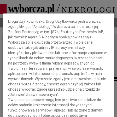
Dbamy o Twoją prywatność
Droga Użytkowniczko, Drogi Użytkowniku, jeśli wyrazisz
Nekrologi
Odeszli
Poradnik pogrzebowy
zgodę klikając "Akceptuję", Wyborcza sp. z o.o. oraz jej
Zaufani Partnerzy, w tym [
874
] Zaufanych Partnerów IAB,
jak również Agora S.A. będąca spółką powiązaną z
Andrzej Winiarski
Wyborcza sp. z o.o., będą przetwarzać Twoje dane
IMIĘ I NAZWISKO:
osobowe takie jak adresy IP, adresy e-mail czy
identyfikatory plików cookie lub inne informacje zapisane w
Warszawa
tych plikach do celów marketingowych, w szczególności
REGION:
na potrzeby wyświetlania reklam dopasowanych do
24.08.2010
DATA EMISJI:
Twoich zainteresowań i preferencji w swoich serwisach,
aplikacjach i w Internecie lub personalizacji treści w nich
wyświetlanych. Wyrażenie zgody jest dobrowolne. Jeśli nie
chcesz wyrazić zgody, chcesz ograniczyć jej zakres lub
chcesz wycofać zgodę uprzednio udzieloną przejdź do
Z głębokim żalem
przyjęliśmy wiadomość o nagłej śmierci
„Ustawień Zaawansowanych”.
w dniu 21 sierpnia 2010 roku
Twoje dane osobowe mogą być przetwarzane także do
naszego Kolegi
celów badania i mierzenia informacji dotyczących
funkcjonowania serwisów i aplikacji lub łączone z danymi
dot. świadczonych Tobie usług. Jeśli podstawą