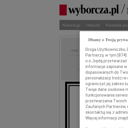
Nekrologi
Odeszli
Poradnik p
Dbamy o Twoją prywa
Droga Użytkowniczko, Dr
IMIĘ I NAZWISKO:
Partnerzy, w tym [
874
]
Warszawa
o.o., będą przetwarzać 
REGION:
informacje zapisane w
03.10.2009
DATA EMISJI:
dopasowanych do Twoich
personalizacji treści 
ograniczyć jej zakres
Twoje dane osobowe mo
funkcjonowania serwisó
przetwarzania Twoich da
Zaufanych Partnerów, 
skontaktuj się z admin
Więcej informacji znaj
red