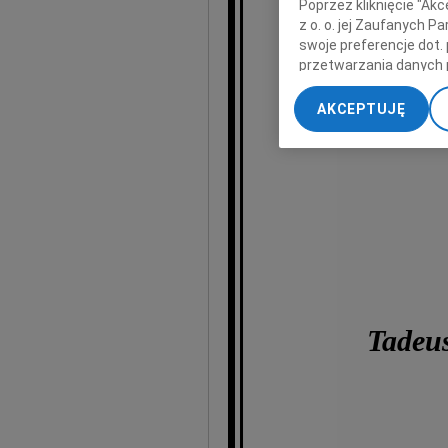
Poprzez kliknięcie "Ak
z o. o. jej Zaufanych 
swoje preferencje dot.
wyr
przetwarzania danych 
„Ustawienia zaawansow
AKCEPTUJĘ
My, nasi Zaufani Part
dokładnych danych geol
Przechowywanie informa
treści, badnie odbiorcó
Tadeu