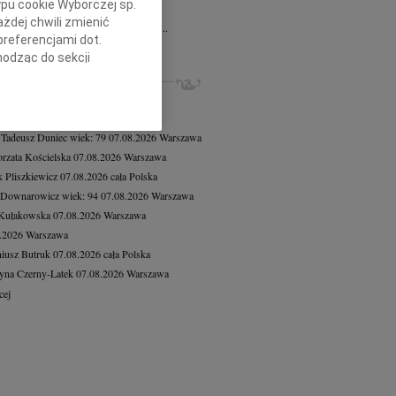
ypu cookie Wyborczej sp.
d Chodakiewicz
07.08.2026
Warszawa
żdej chwili zmienić
u 1 sierpnia 2026 roku w wieku 88 lat...
preferencjami dot.
cej
hodząc do sekcji
ZE NEKROLOGI, KONDOLENCJE
stawień przeglądarki.
8.2026
Warszawa
h celach:
Użycie
8.2026
Warszawa
lów identyfikacji.
 Tadeusz Duniec
wiek: 79
07.08.2026
Warszawa
ści, pomiar reklam i
rzata Kościelska
07.08.2026
Warszawa
 Pliszkiewicz
07.08.2026
cała Polska
 Downarowicz
wiek: 94
07.08.2026
Warszawa
 Kułakowska
07.08.2026
Warszawa
8.2026
Warszawa
iusz Butruk
07.08.2026
cała Polska
yna Czerny-Latek
07.08.2026
Warszawa
cej