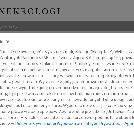
ogrzebowy
Szukaj
tność
Imię i na
ogi Użytkowniku, jeśli wyrazisz zgodę klikając "Akceptuję", Wyborcza sp
 Zaufanych Partnerów IAB, jak również Agora S.A. będąca spółką powi
Twoje dane osobowe takie jak adresy IP, adresy e-mail czy identyfikato
 tych plikach do celów marketingowych, w szczególności na potrzeby 
 zainteresowań i preferencji w swoich serwisach, aplikacjach i w Int
INNE NE
w nich wyświetlanych. Wyrażenie zgody jest dobrowolne. Jeśli nie chce
 lub chcesz wycofać zgodę uprzednio udzieloną przejdź do „Ustawień
Asia
gą być przetwarzane także do celów badania i mierzenia informacji
Asia 
w i aplikacji lub łączone z danymi dot. świadczonych Tobie usług. Jeś
Małgo
nych jest uzasadniony interes Wyborcza sp. z o.o., jej spółki powiąza
Naszej Przyjaciółce
Z żal
masz prawo wyrazić sprzeciw. Aby to zrobić przejdź do „Ustawień Z
Janus
istratorem – w zależności od zakresu sprzeciwu i podmiotu, wobec któ
Janus
dziesz w
Polityce Prywatności Wyborcza.pl
i
Polityce Prywatności Agor
Wacła
. Dorocie Wojtalczyk
W dni