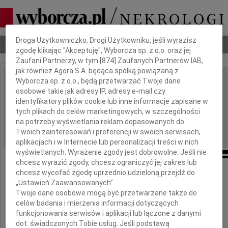
Dbamy o Twoją prywatność
Droga Użytkowniczko, Drogi Użytkowniku, jeśli wyrazisz
Nekrologi
Odeszli
Poradnik pogrzebowy
zgodę klikając "Akceptuję", Wyborcza sp. z o.o. oraz jej
Zaufani Partnerzy, w tym [
874
] Zaufanych Partnerów IAB,
jak również Agora S.A. będąca spółką powiązaną z
Wyborcza sp. z o.o., będą przetwarzać Twoje dane
Aldona Górecka
IMIĘ I NAZWISKO:
osobowe takie jak adresy IP, adresy e-mail czy
identyfikatory plików cookie lub inne informacje zapisane w
tych plikach do celów marketingowych, w szczególności
Kraków
REGION:
na potrzeby wyświetlania reklam dopasowanych do
16.02.2023
DATA EMISJI:
Twoich zainteresowań i preferencji w swoich serwisach,
aplikacjach i w Internecie lub personalizacji treści w nich
wyświetlanych. Wyrażenie zgody jest dobrowolne. Jeśli nie
chcesz wyrazić zgody, chcesz ograniczyć jej zakres lub
chcesz wycofać zgodę uprzednio udzieloną przejdź do
„Ustawień Zaawansowanych”.
Twoje dane osobowe mogą być przetwarzane także do
celów badania i mierzenia informacji dotyczących
funkcjonowania serwisów i aplikacji lub łączone z danymi
dot. świadczonych Tobie usług. Jeśli podstawą