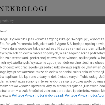
ogrzebowy
tność
Szukaj
ogi Użytkowniku, jeśli wyrazisz zgodę klikając "Akceptuję", Wyborcza sp
Imię i na
 Zaufanych Partnerów IAB, jak również Agora S.A. będąca spółką powi
Twoje dane osobowe takie jak adresy IP, adresy e-mail czy identyfikato
 tych plikach do celów marketingowych, w szczególności na potrzeby 
 zainteresowań i preferencji w swoich serwisach, aplikacjach i w Int
w nich wyświetlanych. Wyrażenie zgody jest dobrowolne. Jeśli nie chce
INNE NE
 lub chcesz wycofać zgodę uprzednio udzieloną przejdź do „Ustawień
16.0
gą być przetwarzane także do celów badania i mierzenia informacji
Wyraz
w i aplikacji lub łączone z danymi dot. świadczonych Tobie usług. Jeś
Cezar
nych jest uzasadniony interes Wyborcza sp. z o.o., jej spółki powiąza
ni Lewandowskiej
Z głę
masz prawo wyrazić sprzeciw. Aby to zrobić przejdź do „Ustawień Z
29.0
istratorem – w zależności od zakresu sprzeciwu i podmiotu, wobec któ
Nasze
dziesz w
Polityce Prywatności Wyborcza.pl
i
Polityce Prywatności Agor
19.0
okiego współczucia i słowa wsparcia
Nasze
ceptuję" wyrażasz zgodę na zainstalowanie i przechowywanie plików t
rudnych chwilach po stracie