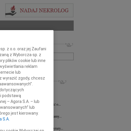
 nekrologów i wspomnień
. z o.o. oraz jej Zaufani
zwisko lub numer ogłoszenia:
ązaną z Wyborcza sp. z
ry plików cookie lub inne
wyświetlania reklam
+ szukanie zaawansowane
ernecie lub
sz wyrazić zgody, chcesz
KROLOGI
 Zaawansowanych”.
7.2026
Płock
 dotyczących
y głębokiego współczucia dla Pani...
li podstawą
y Fijałkowski
03.07.2026
Warszawa
nej – Agora S.A. – lub
bokim smutkiem przyjęliśmy wiadomość o...
aawansowanych” lub
6.2026
Płock
rego jest kierowany.
j Koleżance Julicie Kalinowskiej składamy...
a S.A.
6.2026
Płock
j Koleżance Wioletcie Czajkowskiej wyrazy...
ypu cookie Wyborczej sp.