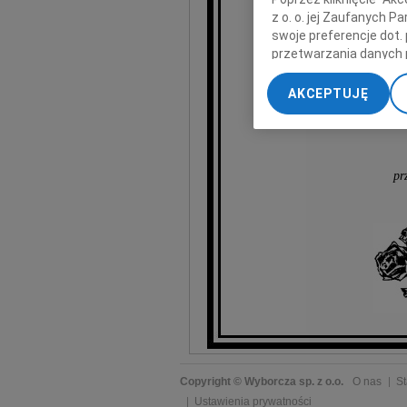
z o. o. jej Zaufanych 
swoje preferencje dot.
przetwarzania danych 
„Ustawienia zaawansow
AKCEPTUJĘ
My, nasi Zaufani Part
dokładnych danych geol
Przechowywanie informa
treści, badnie odbiorcó
pr
Copyright © Wyborcza sp. z o.o.
O nas
St
Ustawienia prywatności