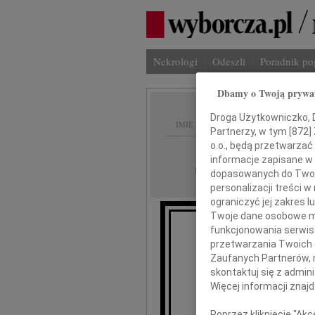
Nekrologi
Odeszli
Poradnik p
Dbamy o Twoją prywa
Droga Użytkowniczko, Dr
IMIĘ I NAZWISKO:
Partnerzy, w tym [
872
]
o.o., będą przetwarzać 
Płock
REGION:
informacje zapisane w
02.02.2023
DATA EMISJI:
dopasowanych do Twoich
personalizacji treści 
ograniczyć jej zakres
Twoje dane osobowe mo
funkcjonowania serwisó
przetwarzania Twoich da
A
Zaufanych Partnerów, 
skontaktuj się z admin
Więcej informacji znaj
wyrazy głęb
Poprzez kliknięcie "Ak
w t