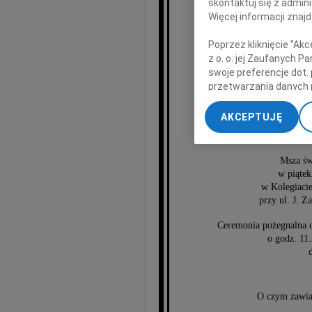
skontaktuj się z admin
Więcej informacji znaj
Poprzez kliknięcie "Ak
Walde
z o. o. jej Zaufanych 
swoje preferencje dot.
przetwarzania danych 
„Ustawienia zaawansow
AKCEPTUJĘ
My, nasi Zaufani Part
dokładnych danych geol
Przechowywanie informa
Msza św
treści, badnie odbiorcó
w piątek
w Kolegiacie
przy ul. J. Z
Ceremonia pożegnalna o
o godz. 11
O czym zawia