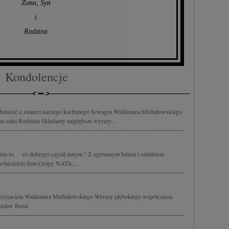
Żona, Syn
i
Rodzina
Kondolencje
domość o śmierci naszego kochanego Szwagra Waldemara Michałowskiego
z całej Rodzinie Składamy najgłębsze wyrazy...
 nim to, co dobrego czynił innym " Z ogromnym bólem i smutkiem
właściciela firm Grupy NATA,...
rzyjaciela Waldemara Michałowskiego Wyrazy głębokiego współczucia
anisław Bural