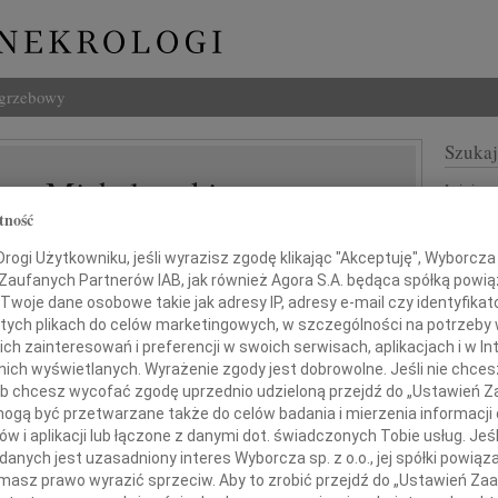
ogrzebowy
Szukaj
ar Michałowski
Imię i na
tność
ogi Użytkowniku, jeśli wyrazisz zgodę klikając "Akceptuję", Wyborcza sp
 Zaufanych Partnerów IAB, jak również Agora S.A. będąca spółką powi
INNE NE
Twoje dane osobowe takie jak adresy IP, adresy e-mail czy identyfikato
 tych plikach do celów marketingowych, w szczególności na potrzeby 
Lubo
 zainteresowań i preferencji w swoich serwisach, aplikacjach i w Int
Z żal
w nich wyświetlanych. Wyrażenie zgody jest dobrowolne. Jeśli nie chce
Henr
 lub chcesz wycofać zgodę uprzednio udzieloną przejdź do „Ustawień
Z wie
dniu 29 stycznia 2023 roku
gą być przetwarzane także do celów badania i mierzenia informacji
Jadwi
w i aplikacji lub łączone z danymi dot. świadczonych Tobie usług. Jeś
przeżywszy 79 lat zmarł
Gdań
nych jest uzasadniony interes Wyborcza sp. z o.o., jej spółki powiąza
Z głę
masz prawo wyrazić sprzeciw. Aby to zrobić przejdź do „Ustawień Z
Andrz