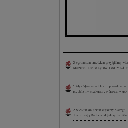
Z ogromnym smutkiem przyjęliśmy wia
Małżonce Teresie, synowi Lesławowi ora
"Gdy Człowiek odchodzi, pozostaje po
przyjęliśmy wiadomość o śmierci współ
Z wielkim smutkiem żegnamy naszego P
Tereni i całej Rodzinie składają Ela i St