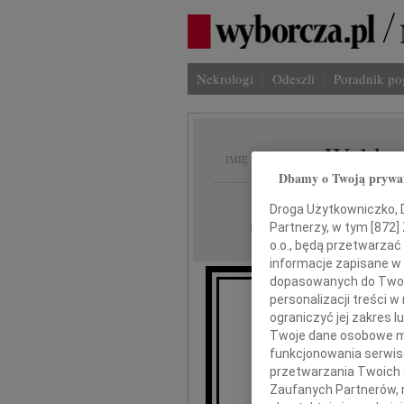
Nekrologi
Odeszli
Poradnik p
Waldem
IMIĘ I NAZWISKO:
Dbamy o Twoją prywa
Gdańsk
REGION:
Droga Użytkowniczko, Dr
02.02.2023
Partnerzy, w tym [
872
]
DATA EMISJI:
o.o., będą przetwarzać 
informacje zapisane w
dopasowanych do Twoich
personalizacji treści 
ograniczyć jej zakres
W 
Twoje dane osobowe mo
funkcjonowania serwisó
przetwarzania Twoich da
Zaufanych Partnerów, 