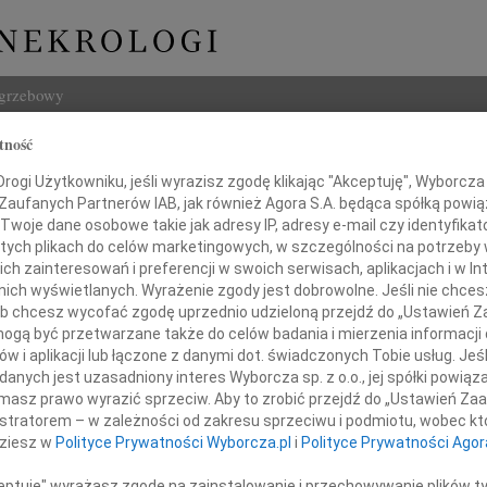
ogrzebowy
tność
Szukaj
j Dudziński
ogi Użytkowniku, jeśli wyrazisz zgodę klikając "Akceptuję", Wyborcza sp
Imię i na
 Zaufanych Partnerów IAB, jak również Agora S.A. będąca spółką powi
Twoje dane osobowe takie jak adresy IP, adresy e-mail czy identyfikato
 tych plikach do celów marketingowych, w szczególności na potrzeby 
 zainteresowań i preferencji w swoich serwisach, aplikacjach i w Int
w nich wyświetlanych. Wyrażenie zgody jest dobrowolne. Jeśli nie chce
INNE NE
 lub chcesz wycofać zgodę uprzednio udzieloną przejdź do „Ustawień
Asia
gą być przetwarzane także do celów badania i mierzenia informacji
Asia 
w i aplikacji lub łączone z danymi dot. świadczonych Tobie usług. Jeś
Małgo
nych jest uzasadniony interes Wyborcza sp. z o.o., jej spółki powiąza
Żegnamy
Z żal
masz prawo wyrazić sprzeciw. Aby to zrobić przejdź do „Ustawień Z
Janus
istratorem – w zależności od zakresu sprzeciwu i podmiotu, wobec któ
Janus
eja Dudzińskiego
dziesz w
Polityce Prywatności Wyborcza.pl
i
Polityce Prywatności Agor
Wacła
W dni
ceptuję" wyrażasz zgodę na zainstalowanie i przechowywanie plików t