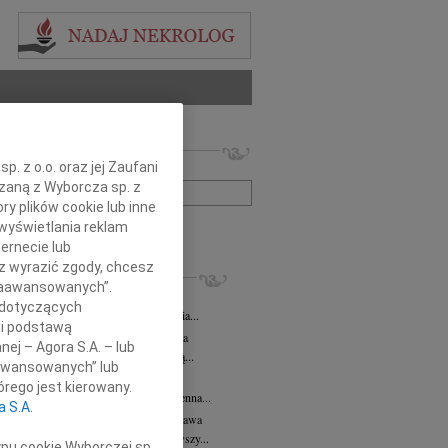
 nekrologów i wspomnień
. z o.o. oraz jej Zaufani
zwisko lub numer ogłoszenia:
ązaną z Wyborcza sp. z
ry plików cookie lub inne
wyświetlania reklam
+ szukanie zaawansowane
ernecie lub
sz wyrazić zgody, chcesz
KROLOGI
 Zaawansowanych”.
 Kułakowska
07.08.2026
Warszawa
 dotyczących
Kułakowska 8 czerwca 1984 - 9 sierpnia...
li podstawą
rzata Kościelska
07.08.2026
Warszawa
nej – Agora S.A. – lub
em żegnam prof. Małgorzatę Kościelską...
aawansowanych” lub
z Goetze
07.08.2026
Warszawa
rego jest kierowany.
z Goetze adwokat 9 lat bez Ciebie Bożenna...
a S.A.
wa Stec-Myśliwska
07.08.2026
Warszawa
u 4 sierpnia 2026 roku zmarła przeżywszy...
ypu cookie Wyborczej sp.