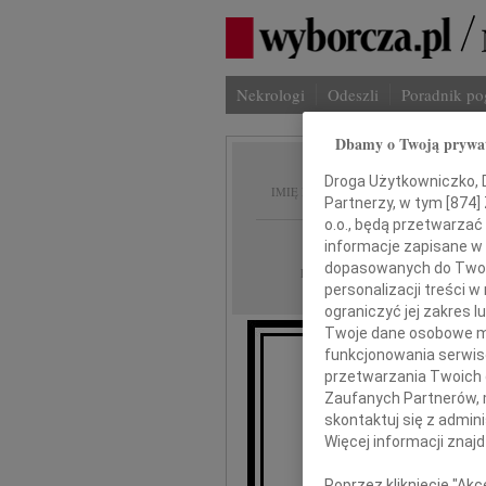
Nekrologi
Odeszli
Poradnik p
Dbamy o Twoją prywa
Andrze
Droga Użytkowniczko, Dr
IMIĘ I NAZWISKO:
Partnerzy, w tym [
874
]
o.o., będą przetwarzać 
Warszawa
REGION:
informacje zapisane w
dopasowanych do Twoich
23.01.2023
DATA EMISJI:
personalizacji treści 
ograniczyć jej zakres
Twoje dane osobowe mo
funkcjonowania serwisó
przetwarzania Twoich da
Zaufanych Partnerów, 
skontaktuj się z admin
Andrz
Więcej informacji znaj
Poprzez kliknięcie "Ak