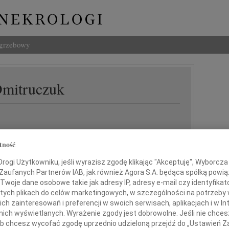
ogrzebowy
Dmitruczuk
tność
ogi Użytkowniku, jeśli wyrazisz zgodę klikając "Akceptuję", Wyborcza sp
 Zaufanych Partnerów IAB, jak również Agora S.A. będąca spółką powi
tkiem przyjęliśmy wiadomość o śmierci
Twoje dane osobowe takie jak adresy IP, adresy e-mail czy identyfikato
 tych plikach do celów marketingowych, w szczególności na potrzeby 
 zainteresowań i preferencji w swoich serwisach, aplikacjach i w Int
efa Dmitruczuka
w nich wyświetlanych. Wyrażenie zgody jest dobrowolne. Jeśli nie chce
 lub chcesz wycofać zgodę uprzednio udzieloną przejdź do „Ustawień