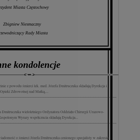
ezydent Miasta Częstochowy
Zbigniew Niesmaczny
rzewodniczący Rady Miasta
nne kondolencje
nie z powodu śmierci lek. med. Józefa Dmitruczuka składają Dyrekcja i
pieki Zdrowotnej nad Matką,...
 Dmitruczuka wieloletniego Ordynatora Oddziału Chirurgii Urazowo-
Zespolonym Wyrazy współczucia składają Dyrekcja...
adomość o śmierci Józefa Dmitruczuka cenionego specjalisty w zakresie