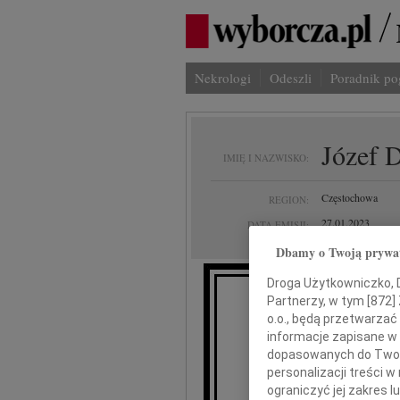
Nekrologi
Odeszli
Poradnik p
Józef 
IMIĘ I NAZWISKO:
Częstochowa
REGION:
27.01.2023
DATA EMISJI:
Dbamy o Twoją prywa
Droga Użytkowniczko, Dr
Partnerzy, w tym [
872
]
Z ogromnym smu
o.o., będą przetwarzać 
informacje zapisane w
dopasowanych do Twoich
Józ
personalizacji treści 
ograniczyć jej zakres