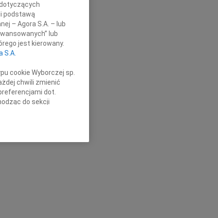
 dotyczących
li podstawą
nej – Agora S.A. – lub
aawansowanych” lub
rego jest kierowany.
a S.A.
ypu cookie Wyborczej sp.
żdej chwili zmienić
preferencjami dot.
hodząc do sekcji
stawień przeglądarki.
h celach:
Użycie
lów identyfikacji.
ści, pomiar reklam i