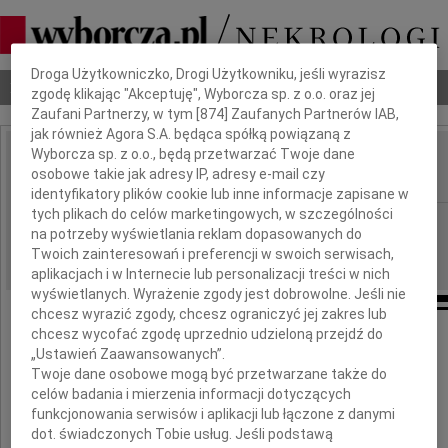
Dbamy o Twoją prywatność
Droga Użytkowniczko, Drogi Użytkowniku, jeśli wyrazisz
Nekrologi
Odeszli
Poradnik pogrzebowy
zgodę klikając "Akceptuję", Wyborcza sp. z o.o. oraz jej
Zaufani Partnerzy, w tym [
874
] Zaufanych Partnerów IAB,
jak również Agora S.A. będąca spółką powiązaną z
Wyborcza sp. z o.o., będą przetwarzać Twoje dane
Marek Gaszyński
osobowe takie jak adresy IP, adresy e-mail czy
IMIĘ I NAZWISKO:
identyfikatory plików cookie lub inne informacje zapisane w
tych plikach do celów marketingowych, w szczególności
Warszawa
REGION:
na potrzeby wyświetlania reklam dopasowanych do
20.01.2023
DATA EMISJI:
Twoich zainteresowań i preferencji w swoich serwisach,
aplikacjach i w Internecie lub personalizacji treści w nich
wyświetlanych. Wyrażenie zgody jest dobrowolne. Jeśli nie
chcesz wyrazić zgody, chcesz ograniczyć jej zakres lub
chcesz wycofać zgodę uprzednio udzieloną przejdź do
„Ustawień Zaawansowanych”.
Odszedł nasz Przyjaciel
Twoje dane osobowe mogą być przetwarzane także do
celów badania i mierzenia informacji dotyczących
funkcjonowania serwisów i aplikacji lub łączone z danymi
dot. świadczonych Tobie usług. Jeśli podstawą