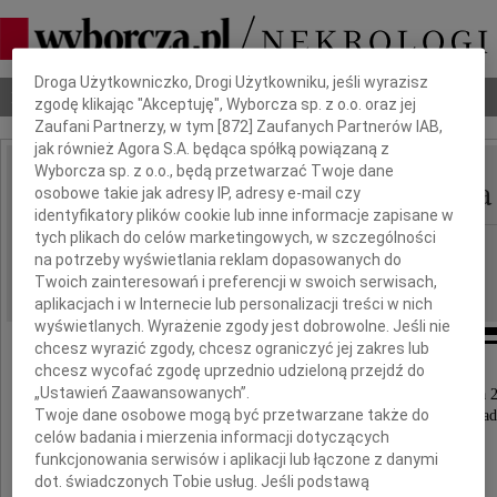
Dbamy o Twoją prywatność
Droga Użytkowniczko, Drogi Użytkowniku, jeśli wyrazisz
Nekrologi
Odeszli
Poradnik pogrzebowy
zgodę klikając "Akceptuję", Wyborcza sp. z o.o. oraz jej
Zaufani Partnerzy, w tym [
872
] Zaufanych Partnerów IAB,
jak również Agora S.A. będąca spółką powiązaną z
Wyborcza sp. z o.o., będą przetwarzać Twoje dane
Stanisław Zenon Kraska
osobowe takie jak adresy IP, adresy e-mail czy
IMIĘ I NAZWISKO:
identyfikatory plików cookie lub inne informacje zapisane w
tych plikach do celów marketingowych, w szczególności
cała Polska
REGION:
na potrzeby wyświetlania reklam dopasowanych do
19.01.2023
DATA EMISJI:
Twoich zainteresowań i preferencji w swoich serwisach,
aplikacjach i w Internecie lub personalizacji treści w nich
wyświetlanych. Wyrażenie zgody jest dobrowolne. Jeśli nie
chcesz wyrazić zgody, chcesz ograniczyć jej zakres lub
chcesz wycofać zgodę uprzednio udzieloną przejdź do
„Ustawień Zaawansowanych”.
Z głębokim żalem zawiadamiamy, że w dniu 29 grudnia 
Twoje dane osobowe mogą być przetwarzane także do
zmarł w Genewie nasz kochny Mąż, Ojciec i Dzia
celów badania i mierzenia informacji dotyczących
funkcjonowania serwisów i aplikacji lub łączone z danymi
dot. świadczonych Tobie usług. Jeśli podstawą