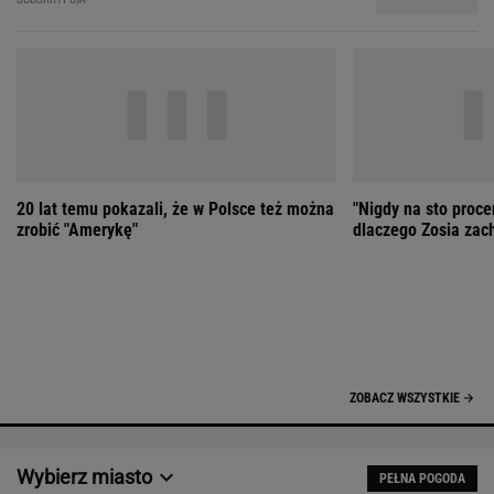
20 lat temu pokazali, że w Polsce też można
"Nigdy na sto proce
zrobić "Amerykę"
dlaczego Zosia zac
ZOBACZ WSZYSTKIE
Wybierz miasto
PEŁNA POGODA
Załaduj ponownie
Jakość powietrza:
-
Ciśnienie:
Opady:
Zachmurzenie:
-
-%
-%