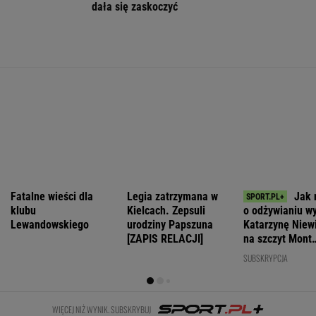
Wyniki Lotto 08.08.2026 - EkstraPensja,
EkstraPremia, Kaskada, Lotto, MiniLotto,