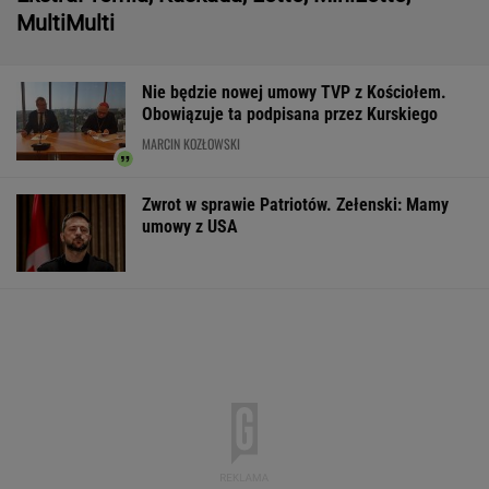
Północna brama gazowa. Jak Polska buduje
nową architekturę energetyczną regionu
MATERIAŁ PROMOCYJNY
Większość Polaków
Gruźlica w
Zerwana linia
nie chce płacić tego
warszawskim
energetyczna n
podatku. "To sygnał
przedszkolu. 24 dzieci
Podlasiu. Żand
alarmowy"
na liście sanepidu
sprawdza śmigł
WSPÓŁPRACA PŁATNA Z WYBORCZA.PL