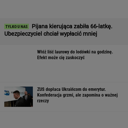
Quiz z ortografii dla prymusów. Sprawdź, czy
potrafisz zapisać te wyrazy
Zwrot w sprawie Patriotów. Zełenski: Mamy
umowy z USA
Brutalny atak przed Złotymi Tarasami.
Policjanci szukają napastnika