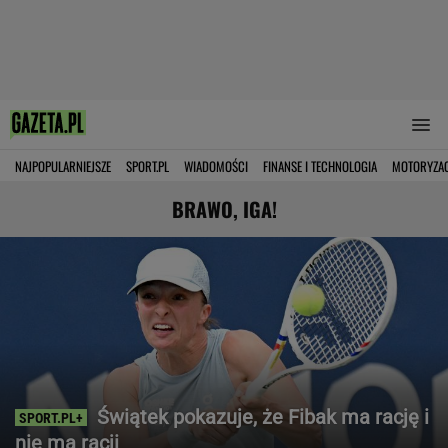
NAJPOPULARNIEJSZE
SPORT.PL
WIADOMOŚCI
FINANSE I TECHNOLOGIA
MOTORYZA
BRAWO, IGA!
Świątek pokazuje, że Fibak ma rację i
nie ma racji