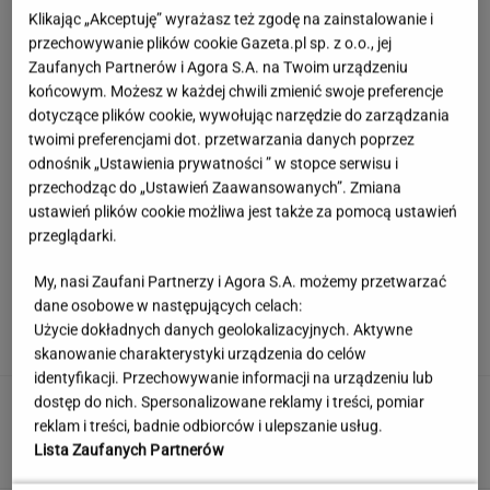
Klikając „Akceptuję” wyrażasz też zgodę na zainstalowanie i
przechowywanie plików cookie Gazeta.pl sp. z o.o., jej
Zaufanych Partnerów i Agora S.A. na Twoim urządzeniu
końcowym. Możesz w każdej chwili zmienić swoje preferencje
dotyczące plików cookie, wywołując narzędzie do zarządzania
twoimi preferencjami dot. przetwarzania danych poprzez
odnośnik „Ustawienia prywatności ” w stopce serwisu i
przechodząc do „Ustawień Zaawansowanych”. Zmiana
ustawień plików cookie możliwa jest także za pomocą ustawień
przeglądarki.
My, nasi Zaufani Partnerzy i Agora S.A. możemy przetwarzać
Hyży dosadnie odpowiedziała hejterom.
dane osobowe w następujących celach:
"Skończyła mi się cierpliwość"
Użycie dokładnych danych geolokalizacyjnych. Aktywne
skanowanie charakterystyki urządzenia do celów
identyfikacji. Przechowywanie informacji na urządzeniu lub
Rozszyfruj skróty z czasów PRL. Tylko znawca
dostęp do nich. Spersonalizowane reklamy i treści, pomiar
zdobędzie 12/12!
reklam i treści, badnie odbiorców i ulepszanie usług.
Lista Zaufanych Partnerów