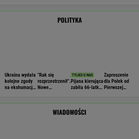
MultiMulti
Nie będzie nowej umowy TVP z Kościołem.
Obowiązuje ta podpisana przez Kurskiego
MARCIN KOZŁOWSKI
Zwrot w sprawie Patriotów. Zełenski: Mamy
umowy z USA