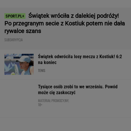
Bawarii robi szał na drogach
MATERIAŁ PROMOCYJNY
Rozstrzygnęli mecz Igi Świątek z Kostiuk.
Koniec w trzech setach
TENIS
Ależ mecz Świątek w Toronto! Najlepsze
spotkanie Polki w sezonie? [ZAPIS RELACJI]
ALEKSANDER BERNARD
Natalia Bukowiecka nie miała
wyjścia, musiała trochę odpuścić. Dla głowy i
całego ciała
SUBSKRYPCJA
Wnętrze? Klasa światowa. Jazda? Uzależnia.
Ta perełka z Bawarii to czysta perfekcja!