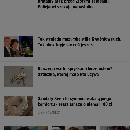
Iran. Media: Modżtaba
13 pytań o kultowe
Gawryluk kryty
Chamenei jest w
polskie seriale. Znasz
za debatę u
stanie krytycznym
je na tyle, by zdobyć
Nawrockiego. T
13/13?
tłumaczy
ŻYĆ LEPIEJ
Samotność w
Dlaczego
"Proud"
Unikaj tego,
związku. "Można
jesteśmy
szokuje
jeśli chcesz