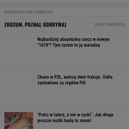
Mają pieniądze i przejmują tereny. "Land Back"
rozkwita
BIZNES
Pierwszy etap GAT zakończony. To
strategiczna inwestycja dla polskiego
eksportu
MATERIAŁ PROMOCYJNY
Nie tylko zaćmienie Słońca. Sierpień zamieni
niebo w scenę niezwykłych widowisk
BIZNES