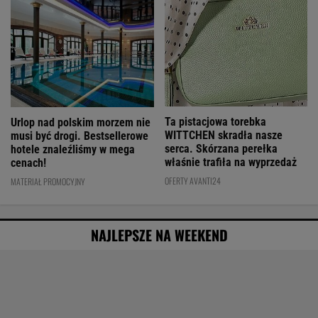
Ta pistacjowa torebka
Urlop nad polskim morzem nie
WITTCHEN skradła nasze
musi być drogi. Bestsellerowe
serca. Skórzana perełka
hotele znaleźliśmy w mega
właśnie trafiła na wyprzedaż
cenach!
OFERTY AVANTI24
MATERIAŁ PROMOCYJNY
NAJLEPSZE NA WEEKEND