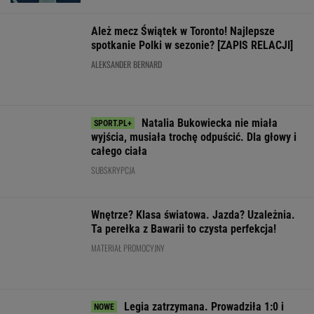
POLITYKA
Ukraina wydała
"Rak się
Zaproszenie
kolejne zgody
rozprzestrzenił".
Pijana kierująca
dla Polek od
na ekshumacje
Nowe
zabiła 66-latkę.
Pierwszej
polskich ofiar
informacje o
Ubezpieczyciel
Damy.
na Wołyniu
stanie zdrowia
chciał wypłacić
"Poznajmy się"
Joe Bidena
mniej
WIADOMOŚCI