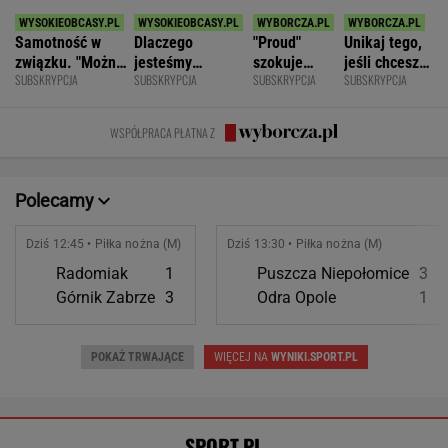
Świątek wróciła z dalekiej podróży!
Po przegranym secie z Kostiuk potem nie dała
rywalce szans
SUBSKRYPCJA
Świątek odwróciła losy meczu z Kostiuk! 6:2
na koniec
TENIS