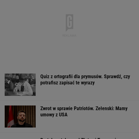
Tak wygląda mazurska willa Kwaśniewskich.
Tuż obok kryje się coś jeszcze
Dlaczego warto spryskać klucze octem?
Sztuczka, której mało kto używa
Sandały Keen to synonim wakacyjnego
komfortu - teraz tańsze o niemal 100 zł
OFERTY AVANTI24