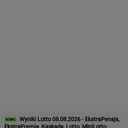
Rolnik zaorał nowy asfalt za 400 tys.
zł. "Bardzo konfliktowy" [NAGRANIE]
IMGW pokazał nową prognozę. Upały wracają
do Polski
Manifestacja w Warszawie. Organizatorzy
mają siedem postulatów
16-latek zaatakowany nożem. Zatrzymano
dwóch nastolatków