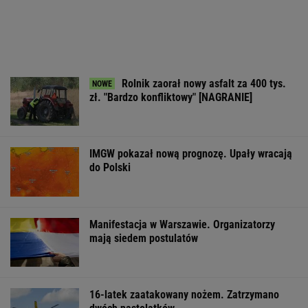
ZROZUM, POZNAJ, ODKRYWAJ
SEKCJA Z SUBSKRYPCJĄ
Najbardziej absurdalna rzecz w nowym
"1670"? Tym razem to ja marudzę
Chaos w PZŁ, walczą dwie frakcje. Sidła
zastawione za rządów PiS
"Patrz w talerz, a nie w cycki". Jak długo
jeszcze matki będą to znosić
Jeśli unikniesz tych trzech rzeczy, opóźnisz
starczą demencję o 13 lat