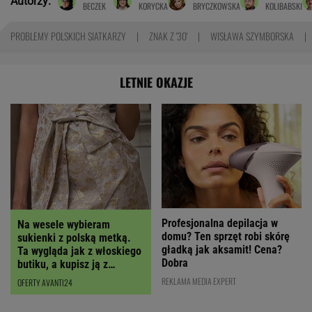
Autorzy:
BECZEK
KORYCKA
BRYCZKOWSKA
KOLIBABSKI
PROBLEMY POLSKICH SIATKARZY
ZNAK Z '30'
WISŁAWA SZYMBORSKA
LETNIE OKAZJE
Profesjonalna depilacja w
Na wesele wybieram
domu? Ten sprzęt robi skórę
sukienki z polską metką.
gładką jak aksamit! Cena?
Ta wygląda jak z włoskiego
Dobra
butiku, a kupisz ją z
RABATEM
REKLAMA MEDIA EXPERT
OFERTY AVANTI24