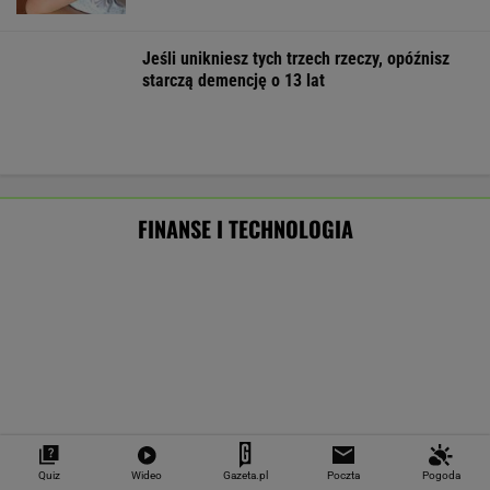
Frankowicze nie muszą czekać
na decyzję sądu. Ważne zmiany w przepisach
Quiz
Wideo
Gazeta.pl
Poczta
Pogoda
SUBSKRYPCJA