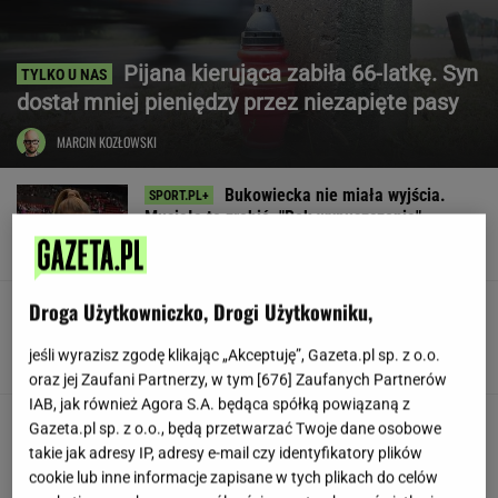
Pijana kierująca zabiła 66-latkę. Syn
dostał mniej pieniędzy przez niezapięte pasy
MARCIN KOZŁOWSKI
Bukowiecka nie miała wyjścia.
Musiała to zrobić. "Rok wypuszczenia"
SUBSKRYPCJA
Droga Użytkowniczko, Drogi Użytkowniku,
Legia zatrzymana. Prowadziła 1:0 i
dała się zaskoczyć
jeśli wyrazisz zgodę klikając „Akceptuję”, Gazeta.pl sp. z o.o.
oraz jej Zaufani Partnerzy, w tym [
676
] Zaufanych Partnerów
IAB, jak również Agora S.A. będąca spółką powiązaną z
"Pamiętam, że miał ładny
Gazeta.pl sp. z o.o., będą przetwarzać Twoje dane osobowe
głos. Po tym, skąd dochodził, wiedziałam, że
takie jak adresy IP, adresy e-mail czy identyfikatory plików
jest wysoki"
cookie lub inne informacje zapisane w tych plikach do celów
SUBSKRYPCJA