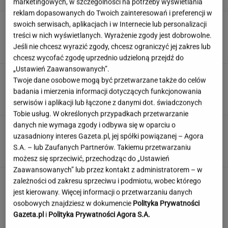
marketingowych, w szczególności na potrzeby wyświetlania
reklam dopasowanych do Twoich zainteresowań i preferencji w
Rolnik zaorał nowy asfalt za 400 tys. zł.
swoich serwisach, aplikacjach i w Internecie lub personalizacji
Wcześniej rozwalał krawężniki
treści w nich wyświetlanych. Wyrażenie zgody jest dobrowolne.
Jeśli nie chcesz wyrazić zgody, chcesz ograniczyć jej zakres lub
chcesz wycofać zgodę uprzednio udzieloną przejdź do
„Ustawień Zaawansowanych”.
"Źle rozumiany". Dietetycy rozprawiają się ze
Twoje dane osobowe mogą być przetwarzane także do celów
złą sławą białego chleba
badania i mierzenia informacji dotyczących funkcjonowania
serwisów i aplikacji lub łączone z danymi dot. świadczonych
Tobie usług. W określonych przypadkach przetwarzanie
danych nie wymaga zgody i odbywa się w oparciu o
Polska aktorka ma na koncie złote medale i
uzasadniony interes Gazeta.pl, jej spółki powiązanej – Agora
rekordy. "Wciąż mam niedosyt"
S.A. – lub Zaufanych Partnerów. Takiemu przetwarzaniu
możesz się sprzeciwić, przechodząc do „Ustawień
Zaawansowanych” lub przez kontakt z administratorem – w
zależności od zakresu sprzeciwu i podmiotu, wobec którego
jest kierowany. Więcej informacji o przetwarzaniu danych
osobowych znajdziesz w dokumencie
Polityka Prywatności
Gazeta.pl
i
Polityka Prywatności Agora S.A.