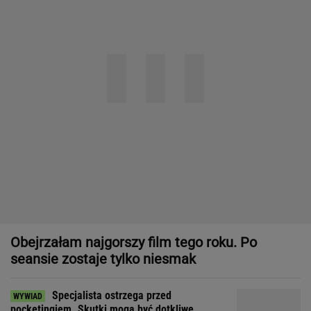
Obejrzałam najgorszy film tego roku. Po
seansie zostaje tylko niesmak
Specjalista ostrzega przed
pocketingiem. Skutki mogą być dotkliwe
"Patrz w talerz, a nie w cycki". Jak długo
jeszcze matki będą to znosić
SUBSKRYPCJA