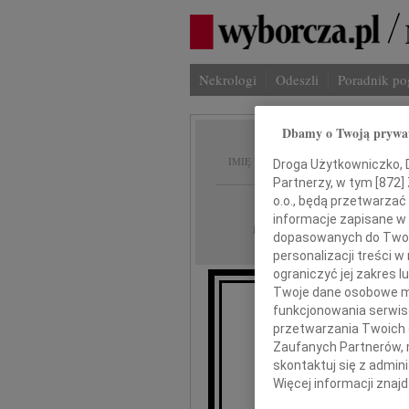
Nekrologi
Odeszli
Poradnik p
Dbamy o Twoją prywa
Barba
IMIĘ I NAZWISKO:
Droga Użytkowniczko, Dr
Partnerzy, w tym [
872
]
o.o., będą przetwarzać 
Warszawa
REGION:
informacje zapisane w
12.09.2009
DATA EMISJI:
dopasowanych do Twoich
personalizacji treści 
ograniczyć jej zakres
Twoje dane osobowe mo
funkcjonowania serwisó
przetwarzania Twoich da
D
Zaufanych Partnerów, 
skontaktuj się z admin
Więcej informacji znaj