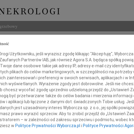
ogrzebowy
Szukaj
tność
ra Wydmańska
Imię i na
ogi Użytkowniku, jeśli wyrazisz zgodę klikając "Akceptuję", Wyborcza sp
 Zaufanych Partnerów IAB, jak również Agora S.A. będąca spółką powi
Twoje dane osobowe takie jak adresy IP, adresy e-mail czy identyfikato
 tych plikach do celów marketingowych, w szczególności na potrzeby 
 zainteresowań i preferencji w swoich serwisach, aplikacjach i w Int
INNE NE
w nich wyświetlanych. Wyrażenie zgody jest dobrowolne. Jeśli nie chce
Ludwi
 lub chcesz wycofać zgodę uprzednio udzieloną przejdź do „Ustawień
3 sie
gą być przetwarzane także do celów badania i mierzenia informacji
Iwona
w i aplikacji lub łączone z danymi dot. świadczonych Tobie usług. Jeś
Z głę
nych jest uzasadniony interes Wyborcza sp. z o.o., jej spółki powiąza
nia 9 września 2009 roku
Zbign
masz prawo wyrazić sprzeciw. Aby to zrobić przejdź do „Ustawień Z
w wieku 59 lat zmarła
Z głę
istratorem – w zależności od zakresu sprzeciwu i podmiotu, wobec któ
Marek
dziesz w
Polityce Prywatności Wyborcza.pl
i
Polityce Prywatności Agor
Z głę