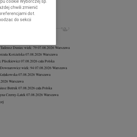
ypu cookie Wyborczej sp.
8.2026
Warszawa
żdej chwili zmienić
czne wyrazy współczucia dla...
preferencjami dot.
cej
hodząc do sekcji
stawień przeglądarki.
ZE NEKROLOGI, KONDOLENCJE
8.2026
Warszawa
h celach:
Użycie
8.2026
Warszawa
lów identyfikacji.
 Tadeusz Duniec
wiek: 79
07.08.2026
Warszawa
ści, pomiar reklam i
rzata Kościelska
07.08.2026
Warszawa
 Pliszkiewicz
07.08.2026
cała Polska
 Downarowicz
wiek: 94
07.08.2026
Warszawa
 Kułakowska
07.08.2026
Warszawa
8.2026
Warszawa
iusz Butruk
07.08.2026
cała Polska
yna Czerny-Latek
07.08.2026
Warszawa
cej