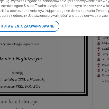
ceptuję" wyrażasz zgodę na zainstalowanie i przechowywanie plików t
07.0
Partnerów i Agora S.A. na Twoim urządzeniu końcowym. Możesz też w ka
acieja Szosta
Serde
 plików cookie, ponownie wywołując narzędzie do zarządzania Twoimi 
+ wię
poprzez odnośnik „Ustawienia prywatności” w stopce serwisu i przec
ane”. Zmiana ustawień plików cookie możliwa jest także za pomocą u
NAJNOWS
era ruchu lotniczego, instruktora,
USTAWIENIA ZAAWANSOWANE
07.0
nerzy i Agora S.A. możemy przetwarzać dane osobowe w następującyc
Przyjaciela.
07.0
okalizacyjnych. Aktywne skanowanie charakterystyki urządzenia do ce
Jacek
cji na urządzeniu lub dostęp do nich. Spersonalizowane reklamy i tre
Małgo
azy głębokiego współczucia
w i ulepszanie usług.
Lista Zaufanych Partnerów
Marek
Jerzy
zinie i Najbliższym
Asia
07.0
Eugen
składają
Kryst
ki i koledzy z CZRL w Warszawie,
+ wię
warzyszenie PKRL POLATCA
nne kondolencje