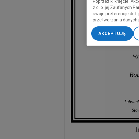
Poprzez kliknięcie "Ak
z o. o. jej Zaufanych 
M
swoje preferencje dot.
przetwarzania danych 
„Ustawienia zaawansow
kontrol
AKCEPTUJĘ
My, nasi Zaufani Part
dokładnych danych geol
Przechowywanie informa
Wyr
treści, badnie odbiorcó
Rod
koleżan
Sto
I