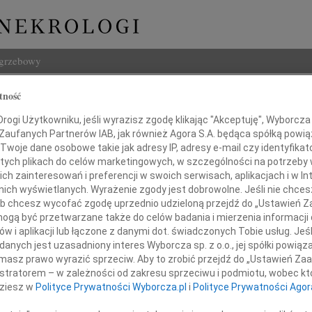
ogrzebowy
Szukaj
tność
 Szost
Imię i na
ogi Użytkowniku, jeśli wyrazisz zgodę klikając "Akceptuję", Wyborcza sp
 Zaufanych Partnerów IAB, jak również Agora S.A. będąca spółką powi
Twoje dane osobowe takie jak adresy IP, adresy e-mail czy identyfikato
 tych plikach do celów marketingowych, w szczególności na potrzeby 
 zainteresowań i preferencji w swoich serwisach, aplikacjach i w Int
INNE NE
w nich wyświetlanych. Wyrażenie zgody jest dobrowolne. Jeśli nie chce
 lub chcesz wycofać zgodę uprzednio udzieloną przejdź do „Ustawień
07.0
gą być przetwarzane także do celów badania i mierzenia informacji
Dziek
w i aplikacji lub łączone z danymi dot. świadczonych Tobie usług. Jeś
kim żalem przyjęliśmy wiadomość
07.0
nych jest uzasadniony interes Wyborcza sp. z o.o., jej spółki powiąza
Nasze
 niespodziewanej śmierci naszego Kolegi
masz prawo wyrazić sprzeciw. Aby to zrobić przejdź do „Ustawień Z
Jacek
istratorem – w zależności od zakresu sprzeciwu i podmiotu, wobec któ
Z wie
dziesz w
Polityce Prywatności Wyborcza.pl
i
Polityce Prywatności Agor
Małgo
W dni