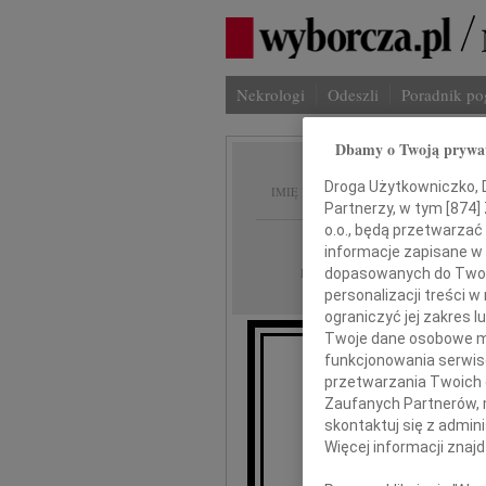
Nekrologi
Odeszli
Poradnik p
Dbamy o Twoją prywa
Maciej
Droga Użytkowniczko, Dr
IMIĘ I NAZWISKO:
Partnerzy, w tym [
874
]
o.o., będą przetwarzać 
Warszawa
REGION:
informacje zapisane w
21.08.2010
DATA EMISJI:
dopasowanych do Twoich
personalizacji treści 
ograniczyć jej zakres
Twoje dane osobowe mo
funkcjonowania serwisó
Z głębo
przetwarzania Twoich da
o tak nagłej i
Zaufanych Partnerów, 
skontaktuj się z admin
Więcej informacji znaj