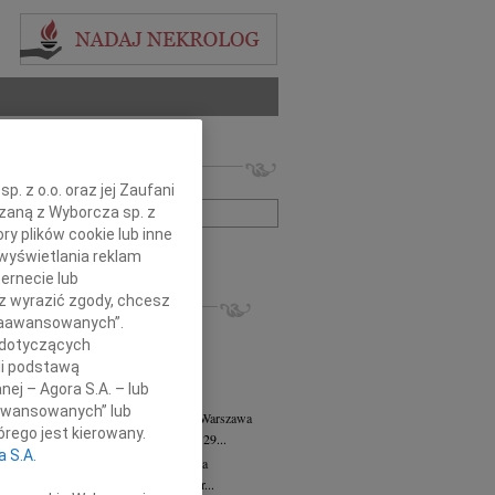
 nekrologów i wspomnień
zwisko lub numer ogłoszenia:
. z o.o. oraz jej Zaufani
ązaną z Wyborcza sp. z
ry plików cookie lub inne
+ szukanie zaawansowane
wyświetlania reklam
ernecie lub
KROLOGI
sz wyrazić zgody, chcesz
 Zaawansowanych”.
8.2026
Warszawa
 dotyczących
anie Wydziału dr hab. Julii Kubisie,...
li podstawą
8.2026
Warszawa
nej – Agora S.A. – lub
j kochanej i dzielnej Marylce Butruk...
aawansowanych” lub
 Tadeusz Duniec
wiek: 79
07.08.2026
Warszawa
rego jest kierowany.
lkim żalem przyjęliśmy wiadomość, że 29...
a S.A.
rzata Kościelska
07.08.2026
Warszawa
u 3 sierpnia 2026 roku zmarła Profesor...