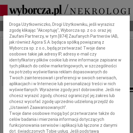
Dbamy o Twoją prywatność
Droga Użytkowniczko, Drogi Użytkowniku, jeśli wyrazisz
Nekrologi
Odeszli
Poradnik pogrzebowy
zgodę klikając "Akceptuję", Wyborcza sp. z o.o. oraz jej
Zaufani Partnerzy, w tym [
874
] Zaufanych Partnerów IAB,
jak również Agora S.A. będąca spółką powiązaną z
Jerzy Doniec
Wyborcza sp. z o.o., będą przetwarzać Twoje dane
IMIĘ I NAZWISKO:
osobowe takie jak adresy IP, adresy e-mail czy
identyfikatory plików cookie lub inne informacje zapisane w
Kraków
tych plikach do celów marketingowych, w szczególności
REGION:
na potrzeby wyświetlania reklam dopasowanych do
05.01.2023
DATA EMISJI:
Twoich zainteresowań i preferencji w swoich serwisach,
aplikacjach i w Internecie lub personalizacji treści w nich
wyświetlanych. Wyrażenie zgody jest dobrowolne. Jeśli nie
chcesz wyrazić zgody, chcesz ograniczyć jej zakres lub
chcesz wycofać zgodę uprzednio udzieloną przejdź do
„Ustawień Zaawansowanych”.
Twoje dane osobowe mogą być przetwarzane także do
celów badania i mierzenia informacji dotyczących
funkcjonowania serwisów i aplikacji lub łączone z danymi
Jerzy Doniec
dot. świadczonych Tobie usług. Jeśli podstawą