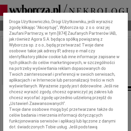
Dbamy o Twoją prywatność
Droga Użytkowniczko, Drogi Użytkowniku, jeśli wyrazisz
Nekrologi
Odeszli
Poradnik pogrzebowy
zgodę klikając "Akceptuję", Wyborcza sp. z o.o. oraz jej
Zaufani Partnerzy, w tym [
874
] Zaufanych Partnerów IAB,
jak również Agora S.A. będąca spółką powiązaną z
Wyborcza sp. z o.o., będą przetwarzać Twoje dane
Amelia Szafrańska
osobowe takie jak adresy IP, adresy e-mail czy
IMIĘ I NAZWISKO:
identyfikatory plików cookie lub inne informacje zapisane w
tych plikach do celów marketingowych, w szczególności
Warszawa, cała Polska
REGION:
na potrzeby wyświetlania reklam dopasowanych do
05.01.2023
DATA EMISJI:
Twoich zainteresowań i preferencji w swoich serwisach,
aplikacjach i w Internecie lub personalizacji treści w nich
wyświetlanych. Wyrażenie zgody jest dobrowolne. Jeśli nie
chcesz wyrazić zgody, chcesz ograniczyć jej zakres lub
chcesz wycofać zgodę uprzednio udzieloną przejdź do
„Ustawień Zaawansowanych”.
Dnia 26 grudnia 2022 roku zmarła
Twoje dane osobowe mogą być przetwarzane także do
celów badania i mierzenia informacji dotyczących
funkcjonowania serwisów i aplikacji lub łączone z danymi
dot. świadczonych Tobie usług. Jeśli podstawą