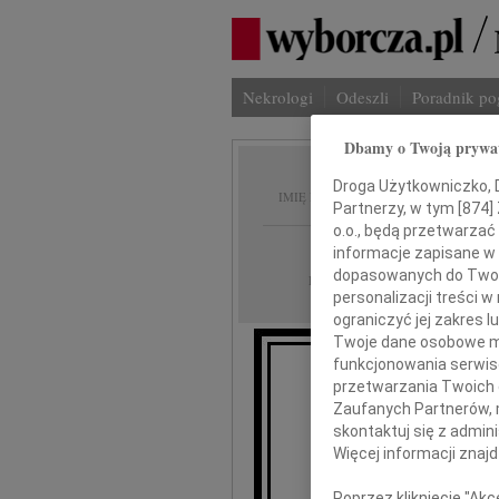
Nekrologi
Odeszli
Poradnik p
Dbamy o Twoją prywa
Maria 
Droga Użytkowniczko, Dr
IMIĘ I NAZWISKO:
Partnerzy, w tym [
874
]
o.o., będą przetwarzać 
Warszawa
REGION:
informacje zapisane w
dopasowanych do Twoich
30.12.2022
DATA EMISJI:
personalizacji treści 
ograniczyć jej zakres
Twoje dane osobowe mo
funkcjonowania serwisó
przetwarzania Twoich da
Zaufanych Partnerów, 
skontaktuj się z admin
M
Więcej informacji znaj
Poprzez kliknięcie "Ak