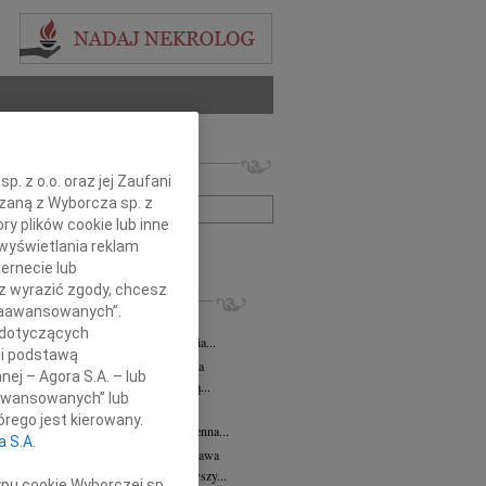
 nekrologów i wspomnień
. z o.o. oraz jej Zaufani
zwisko lub numer ogłoszenia:
ązaną z Wyborcza sp. z
ry plików cookie lub inne
wyświetlania reklam
+ szukanie zaawansowane
ernecie lub
sz wyrazić zgody, chcesz
KROLOGI
 Zaawansowanych”.
 Kułakowska
07.08.2026
Warszawa
 dotyczących
Kułakowska 8 czerwca 1984 - 9 sierpnia...
li podstawą
rzata Kościelska
07.08.2026
Warszawa
nej – Agora S.A. – lub
em żegnam prof. Małgorzatę Kościelską...
aawansowanych” lub
z Goetze
07.08.2026
Warszawa
rego jest kierowany.
z Goetze adwokat 9 lat bez Ciebie Bożenna...
a S.A.
wa Stec-Myśliwska
07.08.2026
Warszawa
u 4 sierpnia 2026 roku zmarła przeżywszy...
ypu cookie Wyborczej sp.