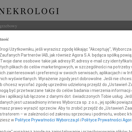
ogrzebowy
tność
Szukaj
Ofierska
ogi Użytkowniku, jeśli wyrazisz zgodę klikając "Akceptuję", Wyborcza sp
Imię i na
 Zaufanych Partnerów IAB, jak również Agora S.A. będąca spółką powi
Twoje dane osobowe takie jak adresy IP, adresy e-mail czy identyfikato
 tych plikach do celów marketingowych, w szczególności na potrzeby 
 zainteresowań i preferencji w swoich serwisach, aplikacjach i w Int
w nich wyświetlanych. Wyrażenie zgody jest dobrowolne. Jeśli nie chce
INNE NE
 lub chcesz wycofać zgodę uprzednio udzieloną przejdź do „Ustawień
Asia
gą być przetwarzane także do celów badania i mierzenia informacji
Asia 
w i aplikacji lub łączone z danymi dot. świadczonych Tobie usług. Jeś
Małgo
nych jest uzasadniony interes Wyborcza sp. z o.o., jej spółki powiąza
Niezapomnianej pamięci
Z żal
masz prawo wyrazić sprzeciw. Aby to zrobić przejdź do „Ustawień Z
Janus
istratorem – w zależności od zakresu sprzeciwu i podmiotu, wobec któ
Janus
aria Ofierska
dziesz w
Polityce Prywatności Wyborcza.pl
i
Polityce Prywatności Agor
Wacła
W dni
ceptuję" wyrażasz zgodę na zainstalowanie i przechowywanie plików t