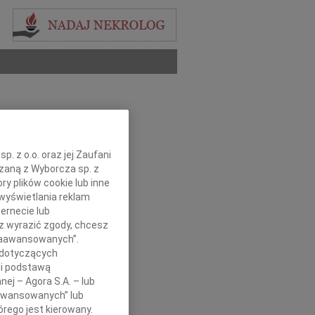
. z o.o. oraz jej Zaufani
ązaną z Wyborcza sp. z
ry plików cookie lub inne
wyświetlania reklam
ernecie lub
sz wyrazić zgody, chcesz
 Zaawansowanych”.
 dotyczących
li podstawą
nej – Agora S.A. – lub
aawansowanych” lub
rego jest kierowany.