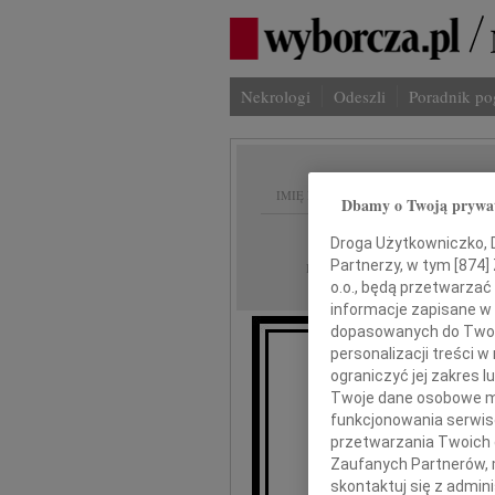
Nekrologi
Odeszli
Poradnik p
IMIĘ I NAZWISKO:
Dbamy o Twoją prywa
Łódź
REGION:
Droga Użytkowniczko, Dr
28.12.2022
Partnerzy, w tym [
874
]
DATA EMISJI:
o.o., będą przetwarzać 
informacje zapisane w
dopasowanych do Twoich
personalizacji treści 
ograniczyć jej zakres
Twoje dane osobowe mo
dr. n. med
funkcjonowania serwisó
przetwarzania Twoich da
Kierown
Zaufanych Partnerów, 
Dziecięcej Ośrodka
skontaktuj się z admin