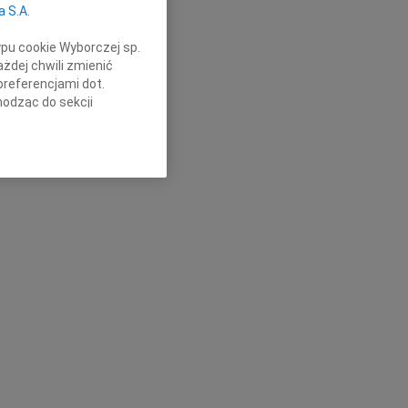
a S.A.
ypu cookie Wyborczej sp.
żdej chwili zmienić
preferencjami dot.
hodząc do sekcji
stawień przeglądarki.
h celach:
Użycie
lów identyfikacji.
ści, pomiar reklam i