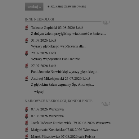
+ szukanie zaawansowane
INNE NEKROLOGI
Tadeusz Gapiński
03.08.2026
Łódź
Z dużym żalem przyjęliśmy wiadomość o śmierci...
31.07.2026
Łódź
Wyrazy głębokiego współczucia dla...
29.07.2026
Łódź
Wyrazy współczucia Pani Janinie...
27.07.2026
Łódź
Pani Joannie Nowińskiej wyrazy głębokiego...
Andrzej Mikołajewski
23.07.2026
Łódź
Z głębokim żalem żegnamy Śp. Andrzeja...
+ więcej
NAJNOWSZE NEKROLOGI, KONDOLENCJE
07.08.2026
Warszawa
07.08.2026
Warszawa
Jacek Tadeusz Duniec
wiek: 79
07.08.2026
Warszawa
Małgorzata Kościelska
07.08.2026
Warszawa
Marek Pliszkiewicz
07.08.2026
cała Polska