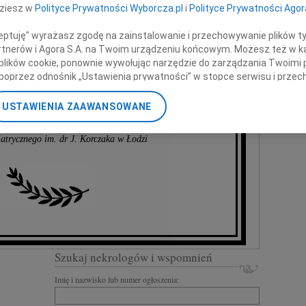
dziesz w
Polityce Prywatności Wyborcza.pl
i
Polityce Prywatności Agor
okiego współczucia z powodu śmierci
ceptuję" wyrażasz zgodę na zainstalowanie i przechowywanie plików t
Mamy
Partnerów i Agora S.A. na Twoim urządzeniu końcowym. Możesz też w ka
 plików cookie, ponownie wywołując narzędzie do zarządzania Twoimi 
poprzez odnośnik „Ustawienia prywatności” w stopce serwisu i przec
składa
ane”. Zmiana ustawień plików cookie możliwa jest także za pomocą u
USTAWIENIA ZAAWANSOWANE
nerzy i Agora S.A. możemy przetwarzać dane osobowe w następującyc
laryngologii Dziecięcej i Bloku Operacyjnego
okalizacyjnych. Aktywne skanowanie charakterystyki urządzenia do ce
atrycznego im. dr J. Korczaka w Łodzi
cji na urządzeniu lub dostęp do nich. Spersonalizowane reklamy i tre
w i ulepszanie usług.
Lista Zaufanych Partnerów
Szukaj nekrologów i wspomnień
Imię i nazwisko lub numer ogłoszenia: