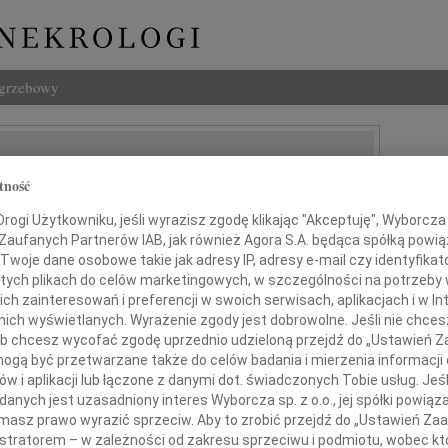
ogrzebowy
tność
ogi Użytkowniku, jeśli wyrazisz zgodę klikając "Akceptuję", Wyborcza sp
 Zaufanych Partnerów IAB, jak również Agora S.A. będąca spółką powi
Twoje dane osobowe takie jak adresy IP, adresy e-mail czy identyfikato
 tych plikach do celów marketingowych, w szczególności na potrzeby 
 zainteresowań i preferencji w swoich serwisach, aplikacjach i w Int
w nich wyświetlanych. Wyrażenie zgody jest dobrowolne. Jeśli nie chce
Panu
 lub chcesz wycofać zgodę uprzednio udzieloną przejdź do „Ustawień
gą być przetwarzane także do celów badania i mierzenia informacji
. Krzysztofowi Trzcińskiemu
w i aplikacji lub łączone z danymi dot. świadczonych Tobie usług. Jeś
nych jest uzasadniony interes Wyborcza sp. z o.o., jej spółki powiąza
ikowi Oddziału Otolaryngologii
masz prawo wyrazić sprzeciw. Aby to zrobić przejdź do „Ustawień Z
 Pediatrycznego im. dr J. Korczaka w Łodzi
istratorem – w zależności od zakresu sprzeciwu i podmiotu, wobec któ