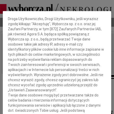
Dbamy o Twoją prywatność
Droga Użytkowniczko, Drogi Użytkowniku, jeśli wyrazisz
Nekrologi
Odeszli
Poradnik pogrzebowy
zgodę klikając "Akceptuję", Wyborcza sp. z o.o. oraz jej
Zaufani Partnerzy, w tym [
872
] Zaufanych Partnerów IAB,
jak również Agora S.A. będąca spółką powiązaną z
Wyborcza sp. z o.o., będą przetwarzać Twoje dane
Bronisław Pierzyński
osobowe takie jak adresy IP, adresy e-mail czy
IMIĘ I NAZWISKO:
identyfikatory plików cookie lub inne informacje zapisane w
tych plikach do celów marketingowych, w szczególności
Białystok
REGION:
na potrzeby wyświetlania reklam dopasowanych do
22.12.2022
DATA EMISJI:
Twoich zainteresowań i preferencji w swoich serwisach,
aplikacjach i w Internecie lub personalizacji treści w nich
wyświetlanych. Wyrażenie zgody jest dobrowolne. Jeśli nie
chcesz wyrazić zgody, chcesz ograniczyć jej zakres lub
chcesz wycofać zgodę uprzednio udzieloną przejdź do
„Ustawień Zaawansowanych”.
Twoje dane osobowe mogą być przetwarzane także do
celów badania i mierzenia informacji dotyczących
funkcjonowania serwisów i aplikacji lub łączone z danymi
dot. świadczonych Tobie usług. Jeśli podstawą
Bronisław Pierzyński