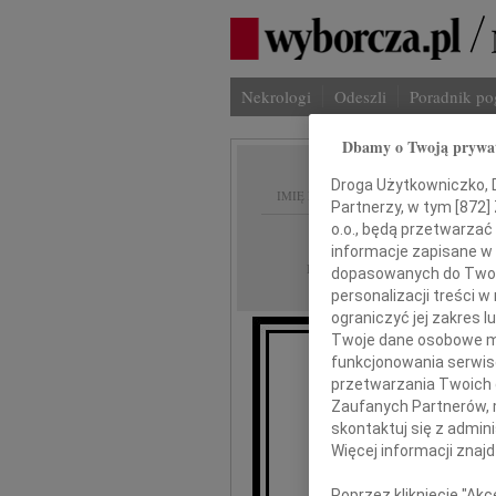
Nekrologi
Odeszli
Poradnik p
Dbamy o Twoją prywa
Droga Użytkowniczko, Dr
IMIĘ I NAZWISKO:
Partnerzy, w tym [
872
]
o.o., będą przetwarzać 
Warszawa
REGION:
informacje zapisane w
30.12.2022
DATA EMISJI:
dopasowanych do Twoich
personalizacji treści 
ograniczyć jej zakres
Twoje dane osobowe mo
funkcjonowania serwisó
30 g
przetwarzania Twoich da
z
Zaufanych Partnerów, 
skontaktuj się z admin
Więcej informacji znaj
Poprzez kliknięcie "Ak