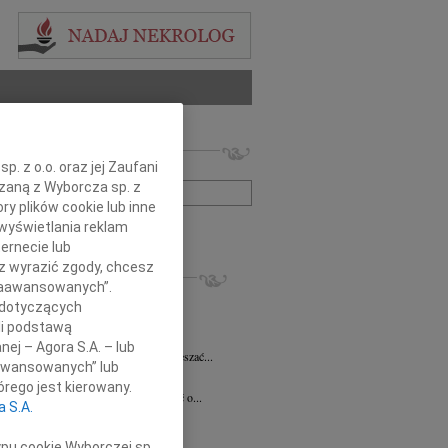
 nekrologów i wspomnień
. z o.o. oraz jej Zaufani
zwisko lub numer ogłoszenia:
ązaną z Wyborcza sp. z
ry plików cookie lub inne
wyświetlania reklam
+ szukanie zaawansowane
ernecie lub
sz wyrazić zgody, chcesz
KROLOGI
 Zaawansowanych”.
 Pliszkiewicz
05.08.2026
Warszawa
 dotyczących
utkiem żegnamy Profesora Marka...
li podstawą
anna Szymańska
04.08.2026
Warszawa
nej – Agora S.A. – lub
 miłość mogła uzdrawiać a łzy wskrzeszać...
aawansowanych” lub
ej Gołaszewski
04.08.2026
Warszawa
rego jest kierowany.
lkim smutkiem przyjęliśmy wiadomość o...
a S.A.
ej Perzanowski
03.08.2026
Warszawa
bokim smutkiem i niedowierzaniem...
ypu cookie Wyborczej sp.