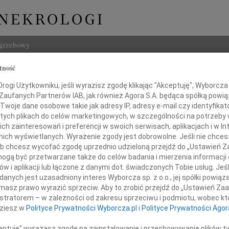
ogrzebowy
tność
Szukaj
ogi Użytkowniku, jeśli wyrazisz zgodę klikając "Akceptuję", Wyborcza sp
Imię i na
 Zaufanych Partnerów IAB, jak również Agora S.A. będąca spółką powi
Twoje dane osobowe takie jak adresy IP, adresy e-mail czy identyfikato
 tych plikach do celów marketingowych, w szczególności na potrzeby 
 zainteresowań i preferencji w swoich serwisach, aplikacjach i w Int
w nich wyświetlanych. Wyrażenie zgody jest dobrowolne. Jeśli nie chce
INNE NE
 lub chcesz wycofać zgodę uprzednio udzieloną przejdź do „Ustawień
Marek
gą być przetwarzane także do celów badania i mierzenia informacji
Ze sm
w i aplikacji lub łączone z danymi dot. świadczonych Tobie usług. Jeś
rudnia 2009 roku 13 lat temu
Mari
nych jest uzasadniony interes Wyborcza sp. z o.o., jej spółki powiąza
ginął w lawinie w Tatrach
Gdyby
masz prawo wyrazić sprzeciw. Aby to zrobić przejdź do „Ustawień Z
Andrz
mój Syn
istratorem – w zależności od zakresu sprzeciwu i podmiotu, wobec któ
Z wie
dziesz w
Polityce Prywatności Wyborcza.pl
i
Polityce Prywatności Agor
Andrz
Z głę
ceptuję" wyrażasz zgodę na zainstalowanie i przechowywanie plików t