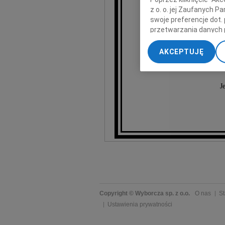
z o. o. jej Zaufanych 
S
swoje preferencje dot.
przetwarzania danych 
„Ustawienia zaawansow
AKCEPTUJĘ
My, nasi Zaufani Part
dokładnych danych geol
Przechowywanie informa
J
treści, badnie odbiorcó
Copyright © Wyborcza sp. z o.o.
O nas
St
Ustawienia prywatności