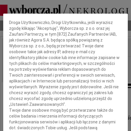
Dbamy o Twoją prywatność
Droga Użytkowniczko, Drogi Użytkowniku, jeśli wyrazisz
Nekrologi
Odeszli
Poradnik pogrzebowy
zgodę klikając "Akceptuję", Wyborcza sp. z o.o. oraz jej
Zaufani Partnerzy, w tym [
872
] Zaufanych Partnerów IAB,
jak również Agora S.A. będąca spółką powiązaną z
Wyborcza sp. z o.o., będą przetwarzać Twoje dane
osobowe takie jak adresy IP, adresy e-mail czy
IMIĘ I NAZWISKO:
identyfikatory plików cookie lub inne informacje zapisane w
Warszawa
REGION:
tych plikach do celów marketingowych, w szczególności
na potrzeby wyświetlania reklam dopasowanych do
02.10.2009
DATA EMISJI:
Twoich zainteresowań i preferencji w swoich serwisach,
aplikacjach i w Internecie lub personalizacji treści w nich
wyświetlanych. Wyrażenie zgody jest dobrowolne. Jeśli nie
chcesz wyrazić zgody, chcesz ograniczyć jej zakres lub
Pani
chcesz wycofać zgodę uprzednio udzieloną przejdź do
„Ustawień Zaawansowanych”.
Dyrektor
Twoje dane osobowe mogą być przetwarzane także do
celów badania i mierzenia informacji dotyczących
Małgorzacie Małaszko-Stasiewi
funkcjonowania serwisów i aplikacji lub łączone z danymi
dot. świadczonych Tobie usług. Jeśli podstawą