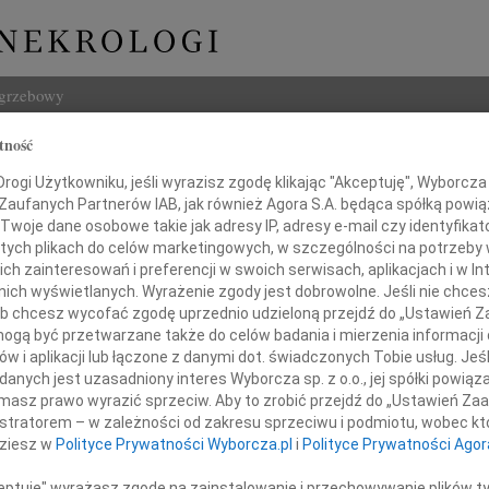
ogrzebowy
tność
Szukaj
ogi Użytkowniku, jeśli wyrazisz zgodę klikając "Akceptuję", Wyborcza sp
Imię i na
 Zaufanych Partnerów IAB, jak również Agora S.A. będąca spółką powi
Twoje dane osobowe takie jak adresy IP, adresy e-mail czy identyfikato
 tych plikach do celów marketingowych, w szczególności na potrzeby 
 zainteresowań i preferencji w swoich serwisach, aplikacjach i w Int
w nich wyświetlanych. Wyrażenie zgody jest dobrowolne. Jeśli nie chce
INNE NE
 lub chcesz wycofać zgodę uprzednio udzieloną przejdź do „Ustawień
Tadeu
gą być przetwarzane także do celów badania i mierzenia informacji
Drogi
w i aplikacji lub łączone z danymi dot. świadczonych Tobie usług. Jeś
Drogiej Pani doktor
Tadeu
nych jest uzasadniony interes Wyborcza sp. z o.o., jej spółki powiąza
W dni
masz prawo wyrazić sprzeciw. Aby to zrobić przejdź do „Ustawień Z
nacie Moskalewicz
Henry
istratorem – w zależności od zakresu sprzeciwu i podmiotu, wobec któ
Z głę
dziesz w
Polityce Prywatności Wyborcza.pl
i
Polityce Prywatności Agor
Henry
rdeczne wyrazy współczucia
Z głę
ceptuję" wyrażasz zgodę na zainstalowanie i przechowywanie plików t