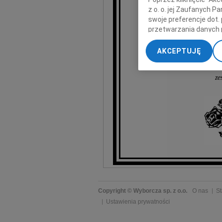
z o. o. jej Zaufanych 
swoje preferencje dot.
przetwarzania danych 
„Ustawienia zaawansow
AKCEPTUJĘ
My, nasi Zaufani Part
dokładnych danych geol
ze
Przechowywanie informa
treści, badnie odbiorcó
Copyright © Wyborcza sp. z o.o.
O nas
St
Ustawienia prywatności