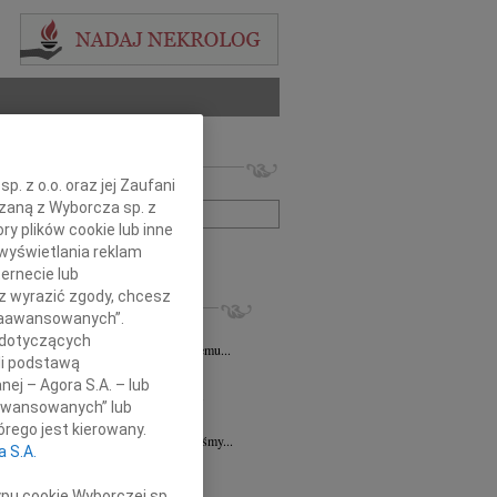
 nekrologów i wspomnień
. z o.o. oraz jej Zaufani
zwisko lub numer ogłoszenia:
ązaną z Wyborcza sp. z
ry plików cookie lub inne
wyświetlania reklam
+ szukanie zaawansowane
ernecie lub
sz wyrazić zgody, chcesz
KROLOGI
 Zaawansowanych”.
sz Kotłowski
07.08.2026
Poznań
 dotyczących
emu Koledze Wojciechowi Kotłowskiemu...
li podstawą
sz Kotłowski
06.08.2026
Poznań
nej – Agora S.A. – lub
u 3 sierpnia 2026 roku zmarł prof. dr...
aawansowanych” lub
k Paplaczyk
06.08.2026
Poznań
rego jest kierowany.
bokim smutkiem i poruszeniem przyjęliśmy...
a S.A.
k Paplaczyk
06.08.2026
Poznań
bokim smutkiem i żalem przyjęliśmy...
ypu cookie Wyborczej sp.