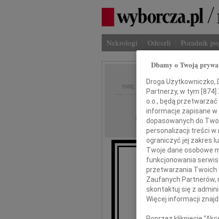
Nekrologi
Odeszli
Poradnik p
Dbamy o Twoją prywa
Droga Użytkowniczko, Dr
IMIĘ I NAZWISKO:
Partnerzy, w tym [
874
]
o.o., będą przetwarzać 
Poznań
REGION:
informacje zapisane w
14.12.2022
DATA EMISJI:
dopasowanych do Twoich
personalizacji treści 
ograniczyć jej zakres
Twoje dane osobowe mo
funkcjonowania serwisó
przetwarzania Twoich da
Zaufanych Partnerów, 
Re
skontaktuj się z admin
Więcej informacji znaj
se
Poprzez kliknięcie "Ak