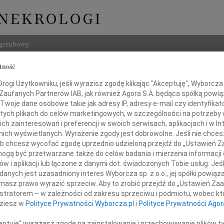
ogrzebowy
tność
Szukaj
ogi Użytkowniku, jeśli wyrazisz zgodę klikając "Akceptuję", Wyborcza sp
Imię i na
 Zaufanych Partnerów IAB, jak również Agora S.A. będąca spółką powi
Twoje dane osobowe takie jak adresy IP, adresy e-mail czy identyfikato
 tych plikach do celów marketingowych, w szczególności na potrzeby 
 zainteresowań i preferencji w swoich serwisach, aplikacjach i w Int
w nich wyświetlanych. Wyrażenie zgody jest dobrowolne. Jeśli nie chce
INNE NE
 lub chcesz wycofać zgodę uprzednio udzieloną przejdź do „Ustawień
Tadeu
gą być przetwarzane także do celów badania i mierzenia informacji
Z duż
w i aplikacji lub łączone z danymi dot. świadczonych Tobie usług. Jeś
31.0
 Ewie Sierocińskiej
nych jest uzasadniony interes Wyborcza sp. z o.o., jej spółki powiąza
Wyraz
masz prawo wyrazić sprzeciw. Aby to zrobić przejdź do „Ustawień Z
29.0
istratorem – w zależności od zakresu sprzeciwu i podmiotu, wobec któ
azy serdecznego współczucia
Wyraz
dziesz w
Polityce Prywatności Wyborcza.pl
i
Polityce Prywatności Agor
z powodu śmierci
27.0
Pani 
ceptuję" wyrażasz zgodę na zainstalowanie i przechowywanie plików t