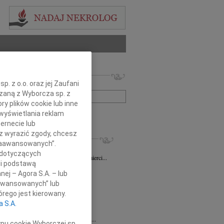
 nekrologów i wspomnień
. z o.o. oraz jej Zaufani
zwisko lub numer ogłoszenia:
ązaną z Wyborcza sp. z
ry plików cookie lub inne
wyświetlania reklam
+ szukanie zaawansowane
ernecie lub
sz wyrazić zgody, chcesz
KROLOGI
 Zaawansowanych”.
sz Gapiński
03.08.2026
Łódź
 dotyczących
ym żalem przyjęliśmy wiadomość o śmierci...
li podstawą
7.2026
Łódź
nej – Agora S.A. – lub
y głębokiego współczucia dla...
aawansowanych” lub
7.2026
Łódź
rego jest kierowany.
y współczucia Pani Janinie...
a S.A.
7.2026
Łódź
Joannie Nowińskiej wyrazy głębokiego...
ypu cookie Wyborczej sp.