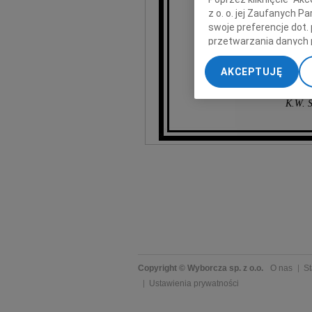
z o. o. jej Zaufanych 
swoje preferencje dot.
przetwarzania danych 
„Ustawienia zaawansow
AKCEPTUJĘ
My, nasi Zaufani Part
D. Szube
dokładnych danych geol
K.W. S
Przechowywanie informa
treści, badnie odbiorcó
Copyright © Wyborcza sp. z o.o.
O nas
St
Ustawienia prywatności