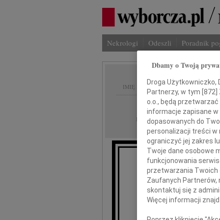
Nekrologi
Odeszli
Poradnik p
Dbamy o Twoją prywa
Droga Użytkowniczko, Dr
IMIĘ I NAZWISKO:
Partnerzy, w tym [
872
]
o.o., będą przetwarzać 
Łódź
REGION:
informacje zapisane w
21.08.2010
DATA EMISJI:
dopasowanych do Twoich
personalizacji treści 
ograniczyć jej zakres
Twoje dane osobowe mo
funkcjonowania serwisó
Dr
przetwarzania Twoich da
Zaufanych Partnerów, 
skontaktuj się z admin
wyr
Więcej informacji znaj
Poprzez kliknięcie "Ak