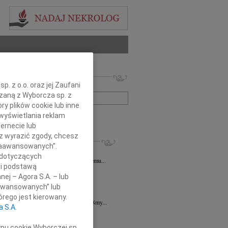
 nekrologów i wspomnień
. z o.o. oraz jej Zaufani
zwisko lub numer ogłoszenia:
ązaną z Wyborcza sp. z
ry plików cookie lub inne
wyświetlania reklam
+ szukanie zaawansowane
ernecie lub
sz wyrazić zgody, chcesz
KROLOGI
 Zaawansowanych”.
sz Kotłowski
07.08.2026
Poznań
 dotyczących
emu Koledze Wojciechowi Kotłowskiemu...
li podstawą
sz Kotłowski
06.08.2026
Poznań
nej – Agora S.A. – lub
u 3 sierpnia 2026 roku zmarł prof. dr...
aawansowanych” lub
k Paplaczyk
06.08.2026
Poznań
rego jest kierowany.
bokim smutkiem i poruszeniem przyjęliśmy...
a S.A.
k Paplaczyk
06.08.2026
Poznań
bokim smutkiem i żalem przyjęliśmy...
ypu cookie Wyborczej sp.