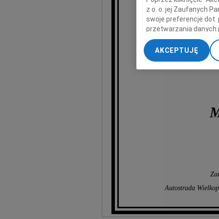
z o. o. jej Zaufanych 
w tych trudnych
swoje preferencje dot.
przetwarzania danych 
Wyrazy szczerego
„Ustawienia zaawansow
AKCEPTUJĘ
My, nasi Zaufani Part
dokładnych danych geol
Przechowywanie informa
treści, badnie odbiorcó
M
Za
Autostrada Wielkopo