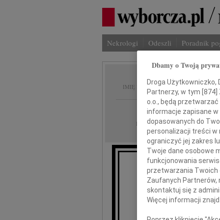
Nekrologi
Odeszli
Poradnik p
Dbamy o Twoją prywa
Maciej
Droga Użytkowniczko, Dr
IMIĘ I NAZWISKO:
Partnerzy, w tym [
874
]
o.o., będą przetwarzać 
Poznań
REGION:
informacje zapisane w
dopasowanych do Twoich
06.12.2022
DATA EMISJI:
personalizacji treści 
ograniczyć jej zakres
Twoje dane osobowe mo
funkcjonowania serwisó
przetwarzania Twoich da
"Można ode
Zaufanych Partnerów, 
skontaktuj się z admin
Więcej informacji znaj
Poprzez kliknięcie "Ak