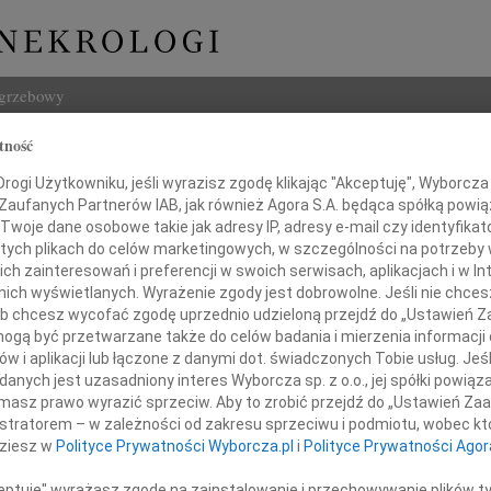
ogrzebowy
tność
Szukaj
 Arndt
ogi Użytkowniku, jeśli wyrazisz zgodę klikając "Akceptuję", Wyborcza sp
Imię i na
 Zaufanych Partnerów IAB, jak również Agora S.A. będąca spółką powi
Twoje dane osobowe takie jak adresy IP, adresy e-mail czy identyfikato
 tych plikach do celów marketingowych, w szczególności na potrzeby 
 zainteresowań i preferencji w swoich serwisach, aplikacjach i w Int
w nich wyświetlanych. Wyrażenie zgody jest dobrowolne. Jeśli nie chce
INNE NE
 lub chcesz wycofać zgodę uprzednio udzieloną przejdź do „Ustawień
Tadeu
gą być przetwarzane także do celów badania i mierzenia informacji
Drogi
w i aplikacji lub łączone z danymi dot. świadczonych Tobie usług. Jeś
Tadeu
nych jest uzasadniony interes Wyborcza sp. z o.o., jej spółki powiąza
jść na zawsze, by stale być blisko "
W dni
masz prawo wyrazić sprzeciw. Aby to zrobić przejdź do „Ustawień Z
Henry
istratorem – w zależności od zakresu sprzeciwu i podmiotu, wobec któ
Z głę
dziesz w
Polityce Prywatności Wyborcza.pl
i
Polityce Prywatności Agor
Kasiu
Henry
Z głę
ceptuję" wyrażasz zgodę na zainstalowanie i przechowywanie plików t