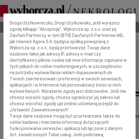
Dbamy o Twoją prywatność
Droga Użytkowniczko, Drogi Użytkowniku, jeśli wyrazisz
Nekrologi
Odeszli
Poradnik pogrzebowy
zgodę klikając "Akceptuję", Wyborcza sp. z o.o. oraz jej
Zaufani Partnerzy, w tym [
874
] Zaufanych Partnerów IAB,
jak również Agora S.A. będąca spółką powiązaną z
Wyborcza sp. z o.o., będą przetwarzać Twoje dane
Halina Goraj
osobowe takie jak adresy IP, adresy e-mail czy
IMIĘ I NAZWISKO:
identyfikatory plików cookie lub inne informacje zapisane w
tych plikach do celów marketingowych, w szczególności
Kielce
REGION:
na potrzeby wyświetlania reklam dopasowanych do
02.12.2022
DATA EMISJI:
Twoich zainteresowań i preferencji w swoich serwisach,
aplikacjach i w Internecie lub personalizacji treści w nich
wyświetlanych. Wyrażenie zgody jest dobrowolne. Jeśli nie
chcesz wyrazić zgody, chcesz ograniczyć jej zakres lub
chcesz wycofać zgodę uprzednio udzieloną przejdź do
„Ustawień Zaawansowanych”.
Z wielkim żalem zawiadamiamy,
Twoje dane osobowe mogą być przetwarzane także do
że 20 listopada 2022 roku odeszła w wieku 77 la
celów badania i mierzenia informacji dotyczących
nasza ukochana Żona, Mama i Babcia
funkcjonowania serwisów i aplikacji lub łączone z danymi
dot. świadczonych Tobie usług. Jeśli podstawą