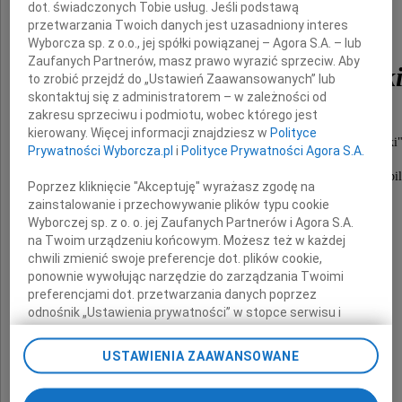
dot. świadczonych Tobie usług. Jeśli podstawą
przetwarzania Twoich danych jest uzasadniony interes
Wyborcza sp. z o.o., jej spółki powiązanej – Agora S.A. – lub
Zaufanych Partnerów, masz prawo wyrazić sprzeciw. Aby
Grzegorz Chmielewsk
to zrobić przejdź do „Ustawień Zaawansowanych” lub
skontaktuj się z administratorem – w zależności od
zakresu sprzeciwu i podmiotu, wobec którego jest
Członek Zespołu redakcyjnego
kierowany. Więcej informacji znajdziesz w
Polityce
"Suplementu Monografii Automobilklubu Polski"
Prywatności Wyborcza.pl
i
Polityce Prywatności Agora S.A.
Znany i ceniony autor wielu opracowań
związanych z historią polskiej motoryzacji i automobil
Poprzez kliknięcie "Akceptuję" wyrażasz zgodę na
zainstalowanie i przechowywanie plików typu cookie
Odszedł wspaniały Człowiek!
Wyborczej sp. z o. o. jej Zaufanych Partnerów i Agora S.A.
na Twoim urządzeniu końcowym. Możesz też w każdej
chwili zmienić swoje preferencje dot. plików cookie,
Rodzinie
ponownie wywołując narzędzie do zarządzania Twoimi
preferencjami dot. przetwarzania danych poprzez
składamy
odnośnik „Ustawienia prywatności” w stopce serwisu i
wyrazy głębokiego współczucia
przechodząc do sekcji „Ustawienia zaawansowane”.
Zmiana ustawień plików cookie możliwa jest także za
USTAWIENIA ZAAWANSOWANE
pomocą ustawień przeglądarki.
Prezes Zarządu, członkowie i pracownicy