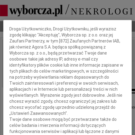
Dbamy o Twoją prywatność
Nekrologi
Odeszli
Poradnik pogrzebowy
Droga Użytkowniczko, Drogi Użytkowniku, jeśli wyrazisz
zgodę klikając "Akceptuję", Wyborcza sp. z o.o. oraz jej
Zaufani Partnerzy, w tym [
872
] Zaufanych Partnerów IAB,
jak również Agora S.A. będąca spółką powiązaną z
Grzegorz Chmielewski
Wyborcza sp. z o.o., będą przetwarzać Twoje dane
IMIĘ I NAZWISKO:
osobowe takie jak adresy IP, adresy e-mail czy
identyfikatory plików cookie lub inne informacje zapisane w
Kraków
REGION:
tych plikach do celów marketingowych, w szczególności
21.11.2022
DATA EMISJI:
na potrzeby wyświetlania reklam dopasowanych do
Twoich zainteresowań i preferencji w swoich serwisach,
aplikacjach i w Internecie lub personalizacji treści w nich
wyświetlanych. Wyrażenie zgody jest dobrowolne. Jeśli nie
chcesz wyrazić zgody, chcesz ograniczyć jej zakres lub
Z wielkim żalem i smutkiem przyjęliśmy wiadomo
chcesz wycofać zgodę uprzednio udzieloną przejdź do
że odszedł od nas
„Ustawień Zaawansowanych”.
w dniu 17 listopada 2022 roku
Twoje dane osobowe mogą być przetwarzane także do
celów badania i mierzenia informacji dotyczących
funkcjonowania serwisów i aplikacji lub łączone z danymi