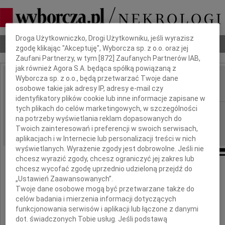
Dbamy o Twoją prywatność
Droga Użytkowniczko, Drogi Użytkowniku, jeśli wyrazisz
Nekrologi
Odeszli
Poradnik pogrzebowy
zgodę klikając "Akceptuję", Wyborcza sp. z o.o. oraz jej
Zaufani Partnerzy, w tym [
872
] Zaufanych Partnerów IAB,
jak również Agora S.A. będąca spółką powiązaną z
Wyborcza sp. z o.o., będą przetwarzać Twoje dane
Teresa Krencik
osobowe takie jak adresy IP, adresy e-mail czy
IMIĘ I NAZWISKO:
identyfikatory plików cookie lub inne informacje zapisane w
tych plikach do celów marketingowych, w szczególności
Warszawa
REGION:
na potrzeby wyświetlania reklam dopasowanych do
17.11.2022
DATA EMISJI:
Twoich zainteresowań i preferencji w swoich serwisach,
aplikacjach i w Internecie lub personalizacji treści w nich
wyświetlanych. Wyrażenie zgody jest dobrowolne. Jeśli nie
chcesz wyrazić zgody, chcesz ograniczyć jej zakres lub
chcesz wycofać zgodę uprzednio udzieloną przejdź do
Z ogromnym smutkiem żegnamy
„Ustawień Zaawansowanych”.
Twoje dane osobowe mogą być przetwarzane także do
Naszą kochaną Siostrę, Szwagierkę i Ciocię
celów badania i mierzenia informacji dotyczących
funkcjonowania serwisów i aplikacji lub łączone z danymi
dot. świadczonych Tobie usług. Jeśli podstawą