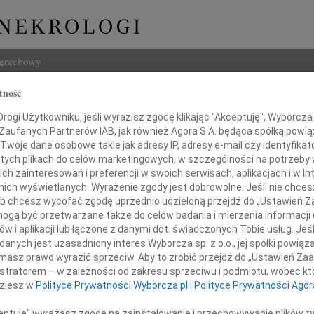
ogrzebowy
tność
Szukaj
ogi Użytkowniku, jeśli wyrazisz zgodę klikając "Akceptuję", Wyborcza sp
Imię i na
 Zaufanych Partnerów IAB, jak również Agora S.A. będąca spółką powi
Twoje dane osobowe takie jak adresy IP, adresy e-mail czy identyfikato
 tych plikach do celów marketingowych, w szczególności na potrzeby 
 zainteresowań i preferencji w swoich serwisach, aplikacjach i w Int
w nich wyświetlanych. Wyrażenie zgody jest dobrowolne. Jeśli nie chce
INNE NE
 lub chcesz wycofać zgodę uprzednio udzieloną przejdź do „Ustawień
Marek
gą być przetwarzane także do celów badania i mierzenia informacji
Ze sm
w i aplikacji lub łączone z danymi dot. świadczonych Tobie usług. Jeś
Mari
nych jest uzasadniony interes Wyborcza sp. z o.o., jej spółki powiąza
Żegnaj
Gdyby
masz prawo wyrazić sprzeciw. Aby to zrobić przejdź do „Ustawień Z
Andrz
istratorem – w zależności od zakresu sprzeciwu i podmiotu, wobec któ
Z wie
dziesz w
Polityce Prywatności Wyborcza.pl
i
Polityce Prywatności Agor
Mamyśna
Andrz
Z głę
ceptuję" wyrażasz zgodę na zainstalowanie i przechowywanie plików t