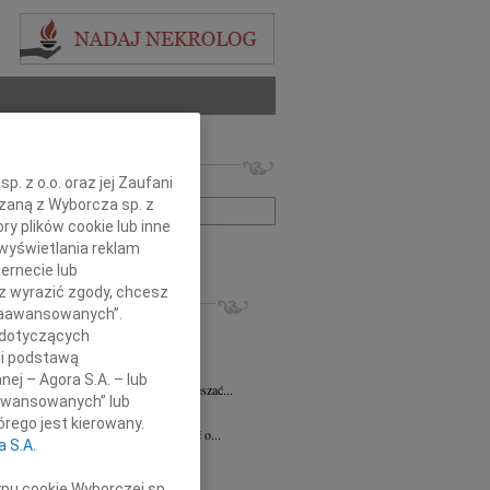
 nekrologów i wspomnień
. z o.o. oraz jej Zaufani
zwisko lub numer ogłoszenia:
ązaną z Wyborcza sp. z
ry plików cookie lub inne
wyświetlania reklam
+ szukanie zaawansowane
ernecie lub
sz wyrazić zgody, chcesz
KROLOGI
 Zaawansowanych”.
 Pliszkiewicz
05.08.2026
Warszawa
 dotyczących
utkiem żegnamy Profesora Marka...
li podstawą
anna Szymańska
04.08.2026
Warszawa
nej – Agora S.A. – lub
 miłość mogła uzdrawiać a łzy wskrzeszać...
aawansowanych” lub
ej Gołaszewski
04.08.2026
Warszawa
rego jest kierowany.
lkim smutkiem przyjęliśmy wiadomość o...
a S.A.
ej Perzanowski
03.08.2026
Warszawa
bokim smutkiem i niedowierzaniem...
ypu cookie Wyborczej sp.