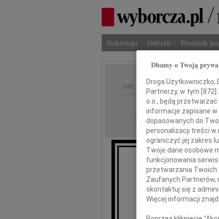
Nekrologi
Odeszli
Poradnik p
Dbamy o Twoją prywa
Droga Użytkowniczko, Dr
IMIĘ I NAZWISKO:
Partnerzy, w tym [
872
]
o.o., będą przetwarzać 
Warszawa
REGION:
informacje zapisane w
16.11.2022
DATA EMISJI:
dopasowanych do Twoich
personalizacji treści 
ograniczyć jej zakres
Twoje dane osobowe mo
funkcjonowania serwisó
przetwarzania Twoich da
Zaufanych Partnerów, 
skontaktuj się z admin
Więcej informacji znaj
Poprzez kliknięcie "Ak