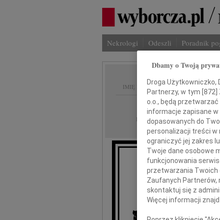
Nekrologi
Odeszli
Poradnik p
Dbamy o Twoją prywa
Droga Użytkowniczko, Dr
IMIĘ I NAZWISKO:
Partnerzy, w tym [
872
]
o.o., będą przetwarzać 
Kraków
REGION:
informacje zapisane w
14.11.2022
DATA EMISJI:
dopasowanych do Twoich
personalizacji treści 
ograniczyć jej zakres
Twoje dane osobowe mo
funkcjonowania serwisó
przetwarzania Twoich da
Zaufanych Partnerów, 
skontaktuj się z admin
Więcej informacji znaj
wy
Poprzez kliknięcie "Ak