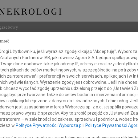
ogrzebowy
tność
Szukaj
ogi Użytkowniku, jeśli wyrazisz zgodę klikając "Akceptuję", Wyborcza sp
Imię i na
 Zaufanych Partnerów IAB, jak również Agora S.A. będąca spółką powi
Twoje dane osobowe takie jak adresy IP, adresy e-mail czy identyfikato
 tych plikach do celów marketingowych, w szczególności na potrzeby 
 zainteresowań i preferencji w swoich serwisach, aplikacjach i w Int
w nich wyświetlanych. Wyrażenie zgody jest dobrowolne. Jeśli nie chce
INNE NE
 lub chcesz wycofać zgodę uprzednio udzieloną przejdź do „Ustawień
24.0
gą być przetwarzane także do celów badania i mierzenia informacji
Panu 
w i aplikacji lub łączone z danymi dot. świadczonych Tobie usług. Jeś
Karol
nych jest uzasadniony interes Wyborcza sp. z o.o., jej spółki powiąza
Edycie Zanik
Z głę
masz prawo wyrazić sprzeciw. Aby to zrobić przejdź do „Ustawień Z
Joann
istratorem – w zależności od zakresu sprzeciwu i podmiotu, wobec któ
Z olb
dziesz w
Polityce Prywatności Wyborcza.pl
i
Polityce Prywatności Agor
Joann
razy szczerego współczucia
Z głę
ceptuję" wyrażasz zgodę na zainstalowanie i przechowywanie plików t
z powodu śmierci