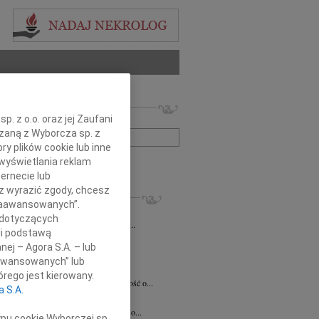
 nekrologów i wspomnień
. z o.o. oraz jej Zaufani
zwisko lub numer ogłoszenia:
ązaną z Wyborcza sp. z
ry plików cookie lub inne
wyświetlania reklam
+ szukanie zaawansowane
ernecie lub
sz wyrazić zgody, chcesz
KROLOGI
 Zaawansowanych”.
7.2026
Kraków
 dotyczących
Jackowi Gryzło Wiceprezesowi Areny...
li podstawą
ina Witek
20.07.2026
Kraków
nej – Agora S.A. – lub
bokim smutkiem i żalem przyjęliśmy...
aawansowanych” lub
a Słowińska
20.07.2026
Kraków
rego jest kierowany.
rzymim smutkiem przyjęliśmy wiadomość o...
a S.A.
a Słowińska
20.07.2026
Kraków
bokim smutkiem przyjąłem wiadomość o...
ypu cookie Wyborczej sp.