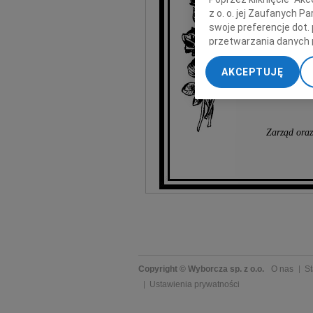
z o. o. jej Zaufanych 
swoje preferencje dot.
przetwarzania danych 
„Ustawienia zaawansow
AKCEPTUJĘ
My, nasi Zaufani Part
dokładnych danych geol
Przechowywanie informa
treści, badnie odbiorcó
Zarząd oraz
Copyright © Wyborcza sp. z o.o.
O nas
St
Ustawienia prywatności