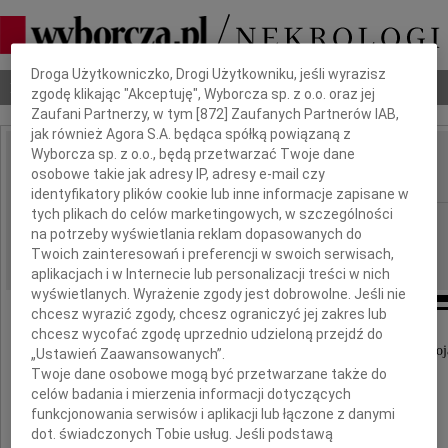
Dbamy o Twoją prywatność
Droga Użytkowniczko, Drogi Użytkowniku, jeśli wyrazisz
Nekrologi
Odeszli
Poradnik pogrzebowy
zgodę klikając "Akceptuję", Wyborcza sp. z o.o. oraz jej
Zaufani Partnerzy, w tym [
872
] Zaufanych Partnerów IAB,
jak również Agora S.A. będąca spółką powiązaną z
Wyborcza sp. z o.o., będą przetwarzać Twoje dane
Krystyna Sokołowska
osobowe takie jak adresy IP, adresy e-mail czy
IMIĘ I NAZWISKO:
identyfikatory plików cookie lub inne informacje zapisane w
tych plikach do celów marketingowych, w szczególności
Łódź
REGION:
na potrzeby wyświetlania reklam dopasowanych do
08.11.2022
DATA EMISJI:
Twoich zainteresowań i preferencji w swoich serwisach,
aplikacjach i w Internecie lub personalizacji treści w nich
wyświetlanych. Wyrażenie zgody jest dobrowolne. Jeśli nie
chcesz wyrazić zgody, chcesz ograniczyć jej zakres lub
chcesz wycofać zgodę uprzednio udzieloną przejdź do
W dniu 21 października przeżywszy 94 lata odeszła moj
„Ustawień Zaawansowanych”.
Twoje dane osobowe mogą być przetwarzane także do
celów badania i mierzenia informacji dotyczących
funkcjonowania serwisów i aplikacji lub łączone z danymi
dot. świadczonych Tobie usług. Jeśli podstawą