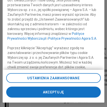
dot. świadczonych Tobie usług. Jeśli podstawą
przetwarzania Twoich danych jest uzasadniony interes
Wyborcza sp. z o.o., jej spółki powiązanej – Agora S.A. – lub
Zdzisław Karol
Zaufanych Partnerów, masz prawo wyrazić sprzeciw. Aby
to zrobić przejdź do „Ustawień Zaawansowanych” lub
skontaktuj się z administratorem – w zależności od
Owsianka
zakresu sprzeciwu i podmiotu, wobec którego jest
kierowany. Więcej informacji znajdziesz w
Polityce
Żył 64 lat
Prywatności Wyborcza.pl
i
Polityce Prywatności Agora S.A.
Ukochany Brat, Szwagier i Wujek
Poprzez kliknięcie "Akceptuję" wyrażasz zgodę na
Działacz podziemnej opozycji stanu wojennego
zainstalowanie i przechowywanie plików typu cookie
Odznaczony Krzyżem Wolności i Solidarności,
Wyborczej sp. z o. o. jej Zaufanych Partnerów i Agora S.A.
oraz Honorową Odznaką Działacza Opozycji Antykomuni
na Twoim urządzeniu końcowym. Możesz też w każdej
Msza święta żałobna odprawiona zostanie
chwili zmienić swoje preferencje dot. plików cookie,
we wtorek, dnia 8 listopada 2022 r. o godz. 11.0
ponownie wywołując narzędzie do zarządzania Twoimi
w kaplicy na cmentarzu Batowickim przy ulicy Red
preferencjami dot. przetwarzania danych poprzez
USTAWIENIA ZAAWANSOWANE
po czym nastąpi odprowadzenie prochów Zmarłe
odnośnik „Ustawienia prywatności” w stopce serwisu i
na miejsce wiecznego spoczynku do grobowca rodzi
przechodząc do sekcji „Ustawienia zaawansowane”.
Zmiana ustawień plików cookie możliwa jest także za
AKCEPTUJĘ
Niech odpoczywa w pokoju
pomocą ustawień przeglądarki.
Pogrążeni w żałobie
My, nasi Zaufani Partnerzy i Agora S.A. możemy