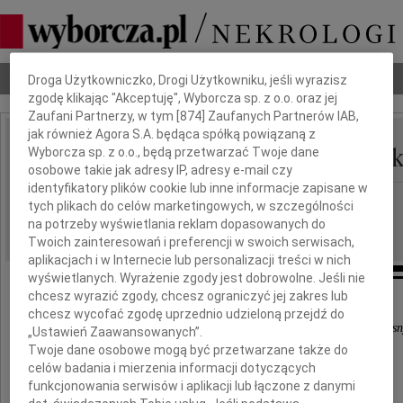
Dbamy o Twoją prywatność
Nekrologi
Odeszli
Poradnik pogrzebowy
Droga Użytkowniczko, Drogi Użytkowniku, jeśli wyrazisz
zgodę klikając "Akceptuję", Wyborcza sp. z o.o. oraz jej
Zaufani Partnerzy, w tym [
874
] Zaufanych Partnerów IAB,
jak również Agora S.A. będąca spółką powiązaną z
Zdzisław Karol Owsian
Wyborcza sp. z o.o., będą przetwarzać Twoje dane
IMIĘ I NAZWISKO:
osobowe takie jak adresy IP, adresy e-mail czy
identyfikatory plików cookie lub inne informacje zapisane w
Kraków
REGION:
tych plikach do celów marketingowych, w szczególności
na potrzeby wyświetlania reklam dopasowanych do
04.11.2022
DATA EMISJI:
Twoich zainteresowań i preferencji w swoich serwisach,
aplikacjach i w Internecie lub personalizacji treści w nich
wyświetlanych. Wyrażenie zgody jest dobrowolne. Jeśli nie
chcesz wyrazić zgody, chcesz ograniczyć jej zakres lub
chcesz wycofać zgodę uprzednio udzieloną przejdź do
Miłości Boga Ojca, nie zrozumiemy w życiu doczes
„Ustawień Zaawansowanych”.
Twoje dane osobowe mogą być przetwarzane także do
celów badania i mierzenia informacji dotyczących
funkcjonowania serwisów i aplikacji lub łączone z danymi