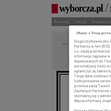
Nekrologi
Odeszli
Poradnik p
Dbamy o Twoją prywa
Droga Użytkowniczko, Dr
IMIĘ I NAZWISKO:
Partnerzy, w tym [
872
]
o.o., będą przetwarzać 
Łódź
REGION:
informacje zapisane w
20.08.2010
DATA EMISJI:
dopasowanych do Twoich
personalizacji treści 
ograniczyć jej zakres
Twoje dane osobowe mo
funkcjonowania serwisó
Kub
przetwarzania Twoich da
Zaufanych Partnerów, 
skontaktuj się z admin
Więcej informacji znaj
Poprzez kliknięcie "Ak