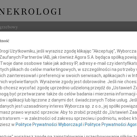
ogrzebowy
tność
Szukaj
ogi Użytkowniku, jeśli wyrazisz zgodę klikając "Akceptuję", Wyborcza sp
Imię i na
 Zaufanych Partnerów IAB, jak również Agora S.A. będąca spółką powi
Twoje dane osobowe takie jak adresy IP, adresy e-mail czy identyfikato
 tych plikach do celów marketingowych, w szczególności na potrzeby 
 zainteresowań i preferencji w swoich serwisach, aplikacjach i w Int
w nich wyświetlanych. Wyrażenie zgody jest dobrowolne. Jeśli nie chce
INNE NE
 lub chcesz wycofać zgodę uprzednio udzieloną przejdź do „Ustawień
Tadeu
gą być przetwarzane także do celów badania i mierzenia informacji
Z duż
w i aplikacji lub łączone z danymi dot. świadczonych Tobie usług. Jeś
ie Araszkiewiczowi
31.0
nych jest uzasadniony interes Wyborcza sp. z o.o., jej spółki powiąza
Wyraz
masz prawo wyrazić sprzeciw. Aby to zrobić przejdź do „Ustawień Z
29.0
istratorem – w zależności od zakresu sprzeciwu i podmiotu, wobec któ
oraz
Wyraz
dziesz w
Polityce Prywatności Wyborcza.pl
i
Polityce Prywatności Agor
27.0
Jego Rodzinie
Pani 
ceptuję" wyrażasz zgodę na zainstalowanie i przechowywanie plików t