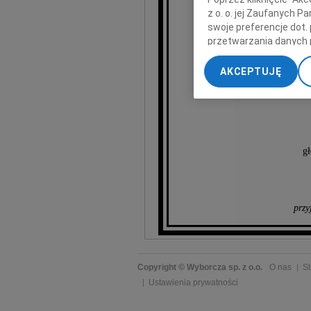
z o. o. jej Zaufanych 
swoje preferencje dot.
w t
przetwarzania danych 
„Ustawienia zaawansow
AKCEPTUJĘ
My, nasi Zaufani Part
dokładnych danych geol
Przechowywanie informa
treści, badnie odbiorcó
gł
przy
Copyright © Wyborcza sp. z o.o.
O nas
St
Ustawienia prywatności