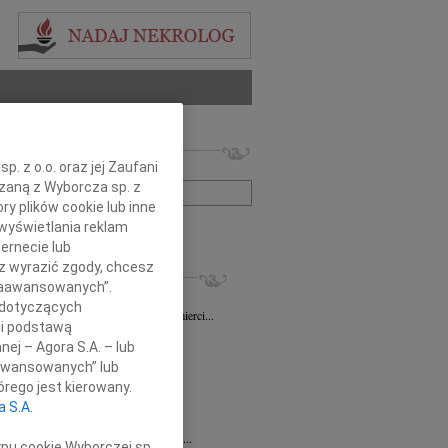
 nekrologów i wspomnień
. z o.o. oraz jej Zaufani
zwisko lub numer ogłoszenia:
ązaną z Wyborcza sp. z
ry plików cookie lub inne
wyświetlania reklam
+ szukanie zaawansowane
ernecie lub
sz wyrazić zgody, chcesz
KROLOGI
 Zaawansowanych”.
sz Gapiński
03.08.2026
Łódź
 dotyczących
ym żalem przyjęliśmy wiadomość o śmierci...
li podstawą
7.2026
Łódź
nej – Agora S.A. – lub
y głębokiego współczucia dla...
aawansowanych” lub
7.2026
Łódź
rego jest kierowany.
y współczucia Pani Janinie...
a S.A.
7.2026
Łódź
Joannie Nowińskiej wyrazy głębokiego...
ypu cookie Wyborczej sp.