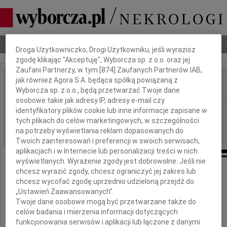
Dbamy o Twoją prywatność
Nekrologi
Odeszli
Poradnik pogrzebowy
Droga Użytkowniczko, Drogi Użytkowniku, jeśli wyrazisz
zgodę klikając "Akceptuję", Wyborcza sp. z o.o. oraz jej
Zaufani Partnerzy, w tym [
874
] Zaufanych Partnerów IAB,
jak również Agora S.A. będąca spółką powiązaną z
Ryszard Tomasz Perner
IMIĘ I NAZWISKO:
Wyborcza sp. z o.o., będą przetwarzać Twoje dane
osobowe takie jak adresy IP, adresy e-mail czy
identyfikatory plików cookie lub inne informacje zapisane w
Łódź
REGION:
tych plikach do celów marketingowych, w szczególności
19.08.2010
DATA EMISJI:
na potrzeby wyświetlania reklam dopasowanych do
Twoich zainteresowań i preferencji w swoich serwisach,
aplikacjach i w Internecie lub personalizacji treści w nich
wyświetlanych. Wyrażenie zgody jest dobrowolne. Jeśli nie
chcesz wyrazić zgody, chcesz ograniczyć jej zakres lub
Wyrazy najgłębszego współczucia
chcesz wycofać zgodę uprzednio udzieloną przejdź do
„Ustawień Zaawansowanych”.
Barbarze Perner
Twoje dane osobowe mogą być przetwarzane także do
celów badania i mierzenia informacji dotyczących
funkcjonowania serwisów i aplikacji lub łączone z danymi
oraz