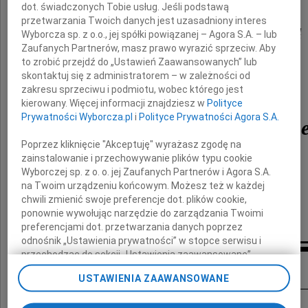
dot. świadczonych Tobie usług. Jeśli podstawą
przetwarzania Twoich danych jest uzasadniony interes
Synowi Michałowi z Rodziną
Wyborcza sp. z o.o., jej spółki powiązanej – Agora S.A. – lub
Zaufanych Partnerów, masz prawo wyrazić sprzeciw. Aby
to zrobić przejdź do „Ustawień Zaawansowanych” lub
z powodu śmierci Męża i Ojca
skontaktuj się z administratorem – w zależności od
zakresu sprzeciwu i podmiotu, wobec którego jest
dr. n. med.
kierowany. Więcej informacji znajdziesz w
Polityce
Prywatności Wyborcza.pl
i
Polityce Prywatności Agora S.A.
Ryszarda Tomasza Pern
Poprzez kliknięcie "Akceptuję" wyrażasz zgodę na
zainstalowanie i przechowywanie plików typu cookie
składają
Wyborczej sp. z o. o. jej Zaufanych Partnerów i Agora S.A.
na Twoim urządzeniu końcowym. Możesz też w każdej
Mariola Świderska, Prezes Zarządu,
chwili zmienić swoje preferencje dot. plików cookie,
ponownie wywołując narzędzie do zarządzania Twoimi
oraz pracownicy firmy Supportmed
preferencjami dot. przetwarzania danych poprzez
odnośnik „Ustawienia prywatności” w stopce serwisu i
przechodząc do sekcji „Ustawienia zaawansowane”.
Inne kondolencje
Zmiana ustawień plików cookie możliwa jest także za
USTAWIENIA ZAAWANSOWANE
pomocą ustawień przeglądarki.