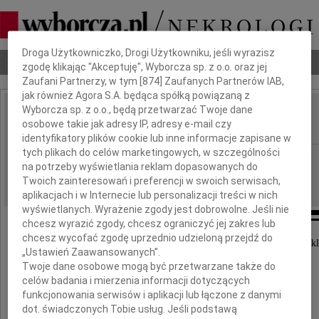
Dbamy o Twoją prywatność
Droga Użytkowniczko, Drogi Użytkowniku, jeśli wyrazisz
Nekrologi
Odeszli
Poradnik pogrzebowy
zgodę klikając "Akceptuję", Wyborcza sp. z o.o. oraz jej
Zaufani Partnerzy, w tym [
874
] Zaufanych Partnerów IAB,
jak również Agora S.A. będąca spółką powiązaną z
Wyborcza sp. z o.o., będą przetwarzać Twoje dane
Tomek Rembowski
osobowe takie jak adresy IP, adresy e-mail czy
IMIĘ I NAZWISKO:
identyfikatory plików cookie lub inne informacje zapisane w
tych plikach do celów marketingowych, w szczególności
Łódź
REGION:
na potrzeby wyświetlania reklam dopasowanych do
17.10.2022
DATA EMISJI:
Twoich zainteresowań i preferencji w swoich serwisach,
aplikacjach i w Internecie lub personalizacji treści w nich
wyświetlanych. Wyrażenie zgody jest dobrowolne. Jeśli nie
chcesz wyrazić zgody, chcesz ograniczyć jej zakres lub
chcesz wycofać zgodę uprzednio udzieloną przejdź do
Z głębokim smutkiem żegnamy naszego Kolegę z kl
„Ustawień Zaawansowanych”.
dobrego Człowieka i wspaniałego lekarza
Twoje dane osobowe mogą być przetwarzane także do
celów badania i mierzenia informacji dotyczących
funkcjonowania serwisów i aplikacji lub łączone z danymi
dot. świadczonych Tobie usług. Jeśli podstawą