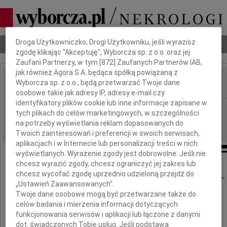
Dbamy o Twoją prywatność
Droga Użytkowniczko, Drogi Użytkowniku, jeśli wyrazisz
Nekrologi
Odeszli
Poradnik pogrzebowy
zgodę klikając "Akceptuję", Wyborcza sp. z o.o. oraz jej
Zaufani Partnerzy, w tym [
872
] Zaufanych Partnerów IAB,
jak również Agora S.A. będąca spółką powiązaną z
Wyborcza sp. z o.o., będą przetwarzać Twoje dane
IMIĘ I NAZWISKO:
osobowe takie jak adresy IP, adresy e-mail czy
identyfikatory plików cookie lub inne informacje zapisane w
Kraków
REGION:
tych plikach do celów marketingowych, w szczególności
12.10.2022
DATA EMISJI:
na potrzeby wyświetlania reklam dopasowanych do
Twoich zainteresowań i preferencji w swoich serwisach,
aplikacjach i w Internecie lub personalizacji treści w nich
wyświetlanych. Wyrażenie zgody jest dobrowolne. Jeśli nie
chcesz wyrazić zgody, chcesz ograniczyć jej zakres lub
chcesz wycofać zgodę uprzednio udzieloną przejdź do
"Można odejść na zawsze, by stale być blisko "
„Ustawień Zaawansowanych”.
Twoje dane osobowe mogą być przetwarzane także do
ks. Jan Twardowski
celów badania i mierzenia informacji dotyczących
Wyrazy głębokiego współczucia
funkcjonowania serwisów i aplikacji lub łączone z danymi
dla Pana
dot. świadczonych Tobie usług. Jeśli podstawą