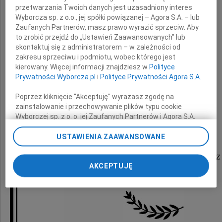
przetwarzania Twoich danych jest uzasadniony interes
Wyborcza sp. z o.o., jej spółki powiązanej – Agora S.A. – lub
Romana Salawy
Zaufanych Partnerów, masz prawo wyrazić sprzeciw. Aby
to zrobić przejdź do „Ustawień Zaawansowanych” lub
skontaktuj się z administratorem – w zależności od
z powodu śmierci
zakresu sprzeciwu i podmiotu, wobec którego jest
kierowany. Więcej informacji znajdziesz w
Polityce
Prywatności Wyborcza.pl
i
Polityce Prywatności Agora S.A.
Taty
Poprzez kliknięcie "Akceptuję" wyrażasz zgodę na
zainstalowanie i przechowywanie plików typu cookie
Wyborczej sp. z o. o. jej Zaufanych Partnerów i Agora S.A.
składają
na Twoim urządzeniu końcowym. Możesz też w każdej
chwili zmienić swoje preferencje dot. plików cookie,
USTAWIENIA ZAAWANSOWANE
Dyrekcja oraz Koleżanki i Koledzy
ponownie wywołując narzędzie do zarządzania Twoimi
preferencjami dot. przetwarzania danych poprzez
z Małopolskiego Oddziału Wojewódzkiego NFZ
AKCEPTUJĘ
odnośnik „Ustawienia prywatności” w stopce serwisu i
w Krakowie
przechodząc do sekcji „Ustawienia zaawansowane”.
Zmiana ustawień plików cookie możliwa jest także za
pomocą ustawień przeglądarki.
My, nasi Zaufani Partnerzy i Agora S.A. możemy