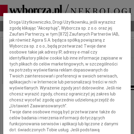
Dbamy o Twoją prywatność
Droga Użytkowniczko, Drogi Użytkowniku, jeśli wyrazisz
Nekrologi
Odeszli
Poradnik pogrzebowy
zgodę klikając "Akceptuję", Wyborcza sp. z o.o. oraz jej
Zaufani Partnerzy, w tym [
872
] Zaufanych Partnerów IAB,
jak również Agora S.A. będąca spółką powiązaną z
Wyborcza sp. z o.o., będą przetwarzać Twoje dane
osobowe takie jak adresy IP, adresy e-mail czy
IMIĘ I NAZWISKO:
identyfikatory plików cookie lub inne informacje zapisane w
Kraków
tych plikach do celów marketingowych, w szczególności
REGION:
na potrzeby wyświetlania reklam dopasowanych do
10.10.2022
DATA EMISJI:
Twoich zainteresowań i preferencji w swoich serwisach,
aplikacjach i w Internecie lub personalizacji treści w nich
wyświetlanych. Wyrażenie zgody jest dobrowolne. Jeśli nie
chcesz wyrazić zgody, chcesz ograniczyć jej zakres lub
chcesz wycofać zgodę uprzednio udzieloną przejdź do
Naszej Koleżance
„Ustawień Zaawansowanych”.
Twoje dane osobowe mogą być przetwarzane także do
dr Halinie Dobrzańskiej
celów badania i mierzenia informacji dotyczących
funkcjonowania serwisów i aplikacji lub łączone z danymi
dot. świadczonych Tobie usług. Jeśli podstawą
składamy wyrazy głębokiego współczucia