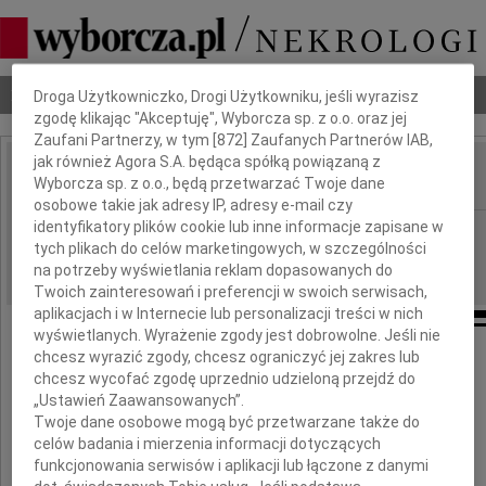
Dbamy o Twoją prywatność
Nekrologi
Odeszli
Poradnik pogrzebowy
Droga Użytkowniczko, Drogi Użytkowniku, jeśli wyrazisz
zgodę klikając "Akceptuję", Wyborcza sp. z o.o. oraz jej
Zaufani Partnerzy, w tym [
872
] Zaufanych Partnerów IAB,
jak również Agora S.A. będąca spółką powiązaną z
Wyborcza sp. z o.o., będą przetwarzać Twoje dane
IMIĘ I NAZWISKO:
osobowe takie jak adresy IP, adresy e-mail czy
identyfikatory plików cookie lub inne informacje zapisane w
Płock
REGION:
tych plikach do celów marketingowych, w szczególności
07.10.2022
DATA EMISJI:
na potrzeby wyświetlania reklam dopasowanych do
Twoich zainteresowań i preferencji w swoich serwisach,
aplikacjach i w Internecie lub personalizacji treści w nich
wyświetlanych. Wyrażenie zgody jest dobrowolne. Jeśli nie
chcesz wyrazić zgody, chcesz ograniczyć jej zakres lub
chcesz wycofać zgodę uprzednio udzieloną przejdź do
Pani
„Ustawień Zaawansowanych”.
Twoje dane osobowe mogą być przetwarzane także do
celów badania i mierzenia informacji dotyczących
Bolesława Żurańska Kłos
funkcjonowania serwisów i aplikacji lub łączone z danymi