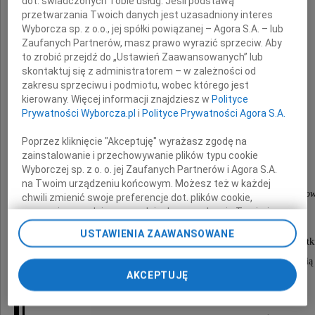
dot. świadczonych Tobie usług. Jeśli podstawą
przetwarzania Twoich danych jest uzasadniony interes
wyrazy głębokiego smutku i współczucia
Wyborcza sp. z o.o., jej spółki powiązanej – Agora S.A. – lub
Zaufanych Partnerów, masz prawo wyrazić sprzeciw. Aby
z powodu śmierci
to zrobić przejdź do „Ustawień Zaawansowanych” lub
skontaktuj się z administratorem – w zależności od
zakresu sprzeciwu i podmiotu, wobec którego jest
Męża
kierowany. Więcej informacji znajdziesz w
Polityce
Prywatności Wyborcza.pl
i
Polityce Prywatności Agora S.A.
Poprzez kliknięcie "Akceptuję" wyrażasz zgodę na
zainstalowanie i przechowywanie plików typu cookie
składają
Wyborczej sp. z o. o. jej Zaufanych Partnerów i Agora S.A.
na Twoim urządzeniu końcowym. Możesz też w każdej
Anna, Stanisław, Krzysztof, Justynka, Karol Kłosow
chwili zmienić swoje preferencje dot. plików cookie,
ponownie wywołując narzędzie do zarządzania Twoimi
preferencjami dot. przetwarzania danych poprzez
USTAWIENIA ZAAWANSOWANE
odnośnik „Ustawienia prywatności” w stopce serwisu i
Żegnamy Cię Drogi Stanisławie z ogromnym smut
przechodząc do sekcji „Ustawienia zaawansowane”.
i miłośćią byłeś po wielokroć podporą, radością
Zmiana ustawień plików cookie możliwa jest także za
AKCEPTUJĘ
i autorytetem dla nas wszystkich.
pomocą ustawień przeglądarki.
My, nasi Zaufani Partnerzy i Agora S.A. możemy