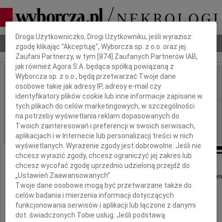
Dbamy o Twoją prywatność
Droga Użytkowniczko, Drogi Użytkowniku, jeśli wyrazisz
Nekrologi
Odeszli
Poradnik pogrzebowy
zgodę klikając "Akceptuję", Wyborcza sp. z o.o. oraz jej
Zaufani Partnerzy, w tym [
874
] Zaufanych Partnerów IAB,
jak również Agora S.A. będąca spółką powiązaną z
Wyborcza sp. z o.o., będą przetwarzać Twoje dane
Joanna Monika Rusek
osobowe takie jak adresy IP, adresy e-mail czy
IMIĘ I NAZWISKO:
identyfikatory plików cookie lub inne informacje zapisane w
tych plikach do celów marketingowych, w szczególności
cała Polska
REGION:
na potrzeby wyświetlania reklam dopasowanych do
04.10.2022
DATA EMISJI:
Twoich zainteresowań i preferencji w swoich serwisach,
aplikacjach i w Internecie lub personalizacji treści w nich
wyświetlanych. Wyrażenie zgody jest dobrowolne. Jeśli nie
chcesz wyrazić zgody, chcesz ograniczyć jej zakres lub
chcesz wycofać zgodę uprzednio udzieloną przejdź do
„Ustawień Zaawansowanych”.
W dniu 29 września 2022 roku w wieku 68 lat odes
Twoje dane osobowe mogą być przetwarzane także do
nasza ukochana Mama, Siostra i Babcia
celów badania i mierzenia informacji dotyczących
funkcjonowania serwisów i aplikacji lub łączone z danymi
dot. świadczonych Tobie usług. Jeśli podstawą